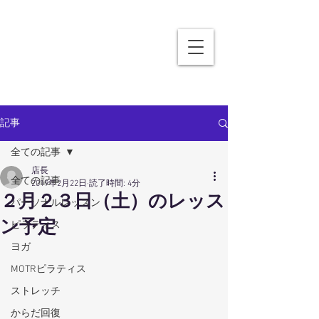
記事
全ての記事
店長
全ての記事
2019年2月22日
読了時間: 4分
２月２３日（土）のレッス
パーソナルレッスン
ン予定
ピラティス
ヨガ
MOTRピラティス
ストレッチ
からだ回復