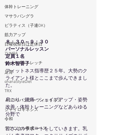
体幹トレーニング
マサラバングラ
ピラティス（子連OK）
筋力アップ
８：３０～９：３０
日曜祝祭日は定休日
パーソナルレッスン
ZUMBA
定員１名
ウェーブストレッチ
鈴木智香子
フィットネス指導歴２５年。大勢のク
足育
ライアント様とここまで歩んできまし
ohanaStyleDiet
た。
TRX
肩こり・腰痛・シェイプアップ・姿勢
４DPROバンジーフィットネス
改善・体幹トレーニングなどあらゆる
ジャイロキネシス
分野で
令和
テクニカル養成コース
皆さんのサポートをしていきます。乳