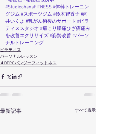
#StudioohanaFITNESS
#体幹トレーニン
グジム
#スポーツジム
#鈴木智香子
#向
井いくよ
#乳がん術後のサポート
#ピラ
ティススタジオ
#肩こり腰痛ひざ痛痛み
を改善エクササイズ
#姿勢改善
#パーソ
ナルトレーニング
ピラティス
パーソナルレッスン
４DPROバンジーフィットネス
すべて表示
最新記事