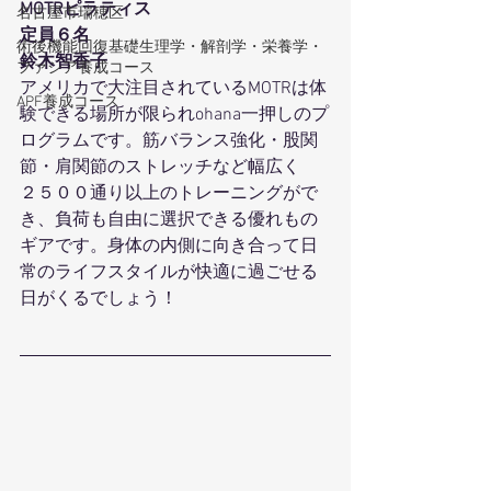
MOTRピラティス
名古屋市瑞穂区
定員６名
術後機能回復基礎生理学・解剖学・栄養学・
鈴木智香子
ファシア養成コース
アメリカで大注目されているMOTRは体
APF養成コース
験できる場所が限られohana一押しのプ
ログラムです。筋バランス強化・股関
節・肩関節のストレッチなど幅広く
２５００通り以上のトレーニングがで
き、負荷も自由に選択できる優れもの
ギアです。身体の内側に向き合って日
常のライフスタイルが快適に過ごせる
日がくるでしょう！