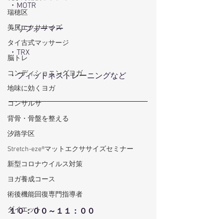
・MOTR
瑞穂区
美尻エクササイズ
・リフォーマー
タイ古式マッサージ
・TRX
脳トレ
コンディショニングヨガ
・フィットネストレーニングなど
地味に効くヨガ
コンサルサ
背骨・骨盤を整える
汐路学区
Stretch-eze®マットエクササイズセミナー
新型コロナウイルス対策
ヨガ養成コース
術後機能回復専門指導者
ダイエット
１０：００～１１：００