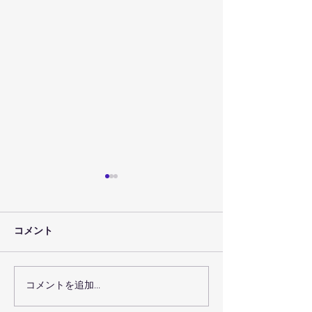
コメント
コメントを追加…
７月３０日（金）のレッ
７月２９日（木
スン予定
スン予定