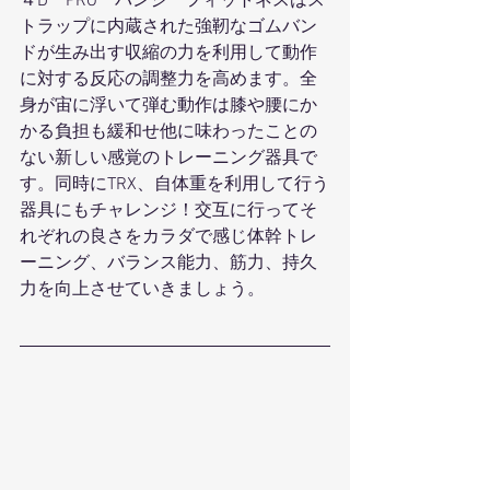
４D　PRO　バンジーフィットネスはス
トラップに内蔵された強靭なゴムバン
ドが生み出す収縮の力を利用して動作
に対する反応の調整力を高めます。全
身が宙に浮いて弾む動作は膝や腰にか
かる負担も緩和せ他に味わったことの
ない新しい感覚のトレーニング器具で
す。同時にTRX、自体重を利用して行う
器具にもチャレンジ！交互に行ってそ
れぞれの良さをカラダで感じ体幹トレ
ーニング、バランス能力、筋力、持久
力を向上させていきましょう。