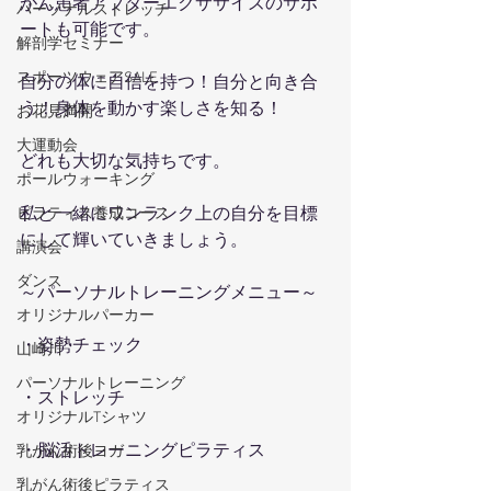
がん患者アフターエクササイズのサポ
パーソナルストレッチ
ートも可能です。
解剖学セミナー
スポーツウェアSALE
自分の体に自信を持つ！自分と向き合
う！身体を動かす楽しさを知る！
お花見満開
大運動会
どれも大切な気持ちです。
ポールウォーキング
私と一緒にワンランク上の自分を目標
ピラティス養成コース
にして輝いていきましょう。
講演会
ダンス
～パーソナルトレーニングメニュー～
オリジナルパーカー
・姿勢チェック
山崎川
パーソナルトレーニング
・ストレッチ
オリジナルTシャツ
・脳活トレーニングピラティス
乳がん術後ヨガ
乳がん術後ピラティス