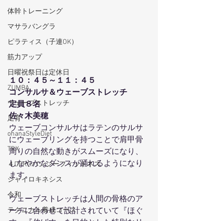
体幹トレーニング
マサラバングラ
ピラティス（子連OK）
筋力アップ
日曜祝祭日は定休日
１０：４５～１１：４５
ZUMBA
コンサルサ＆ウェーブストレッチ
ウェーブストレッチ
定員８名
佐々木美穂
足育
ウェーブコンサルサはラテンのサルサ
ohanaStyleDiet
にウェーブリングを持つことで肩甲骨
TRX
周りの自然な動きがスムーズになり、
しなやかなダンスが踊れるようになり
４DPROバンジーフィットネス
ます。
ジャイロキネシス
令和
ウェーブストレッチは人間の骨格のア
テクニカル養成コース
ーチに合わせて設計されていて『ほぐ