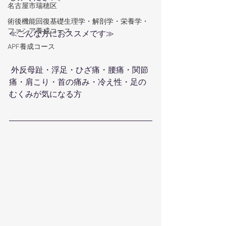
名古屋市瑞穂区
術後機能回復基礎生理学・解剖学・栄養学・
ファシア養成コース
≪こんな方におススメです≫
APF養成コース
 外反母趾・浮足・ひざ痛・腰痛・関節
痛・肩こり・首の痛み・冷え性・足の
むくみが気になる方