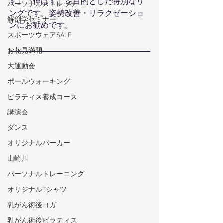
す』『伸ばす』を目的とした特別なリ
パーソナルストレッチ
ングです。姿勢改善・リラクゼーショ
解剖学セミナー
ンにお勧めです。
スポーツウェアSALE
お花見満開
大運動会
ポールウォーキング
ピラティス養成コース
講演会
ダンス
オリジナルパーカー
山崎川
パーソナルトレーニング
オリジナルTシャツ
乳がん術後ヨガ
乳がん術後ピラティス