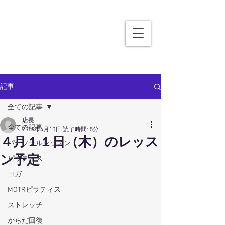
記事
全ての記事
店長
全ての記事
2019年4月10日
読了時間: 5分
４月１１日（木）のレッス
パーソナルレッスン
ン予定
ピラティス
ヨガ
MOTRピラティス
ストレッチ
からだ回復