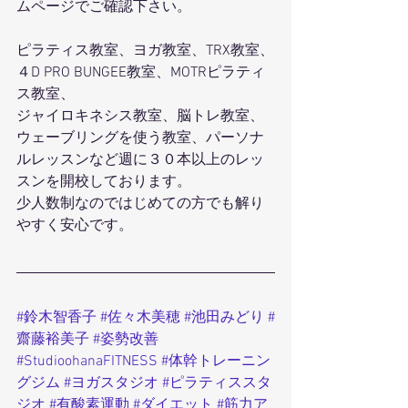
ムページでご確認下さい。
ピラティス教室、ヨガ教室、TRX教室、
４D PRO BUNGEE教室、MOTRピラティ
ス教室、
ジャイロキネシス教室、脳トレ教室、
ウェーブリングを使う教室、パーソナ
ルレッスンなど週に３０本以上のレッ
スンを開校しております。
少人数制なのではじめての方でも解り
やすく安心です。
#鈴木智香子
#佐々木美穂
#池田みどり
#
齋藤裕美子
#姿勢改善
#StudioohanaFITNESS
#体幹トレーニン
グジム
#ヨガスタジオ
#ピラティススタ
ジオ
#有酸素運動
#ダイエット
#筋力ア