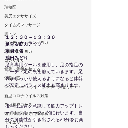
瑞穂区
美尻エクササイズ
タイ古式マッサージ
脳トレ
１２：３０～１３：３０
コンディショニングヨガ
足育＆筋力アップ
定員８名
地味に効くヨガ
池田みどり
コンサルサ
足育専用ツールを使用し、足の指足の
背骨・骨盤を整える
アーチ・足の裏を鍛えていきます。足
裏がしっかり使えるようになると体幹
汐路学区
が安定しバランス能力も高まります。 
Stretch-eze®マットエクササイズセミナー
新型コロナウイルス対策
ヨガ養成コース
後半は足育を意識して筋力アップトレ
ーニングをトータル的に行います。自
術後機能回復専門指導者
分の可能性が引き出される60分をお楽
ダイエット
しみください。