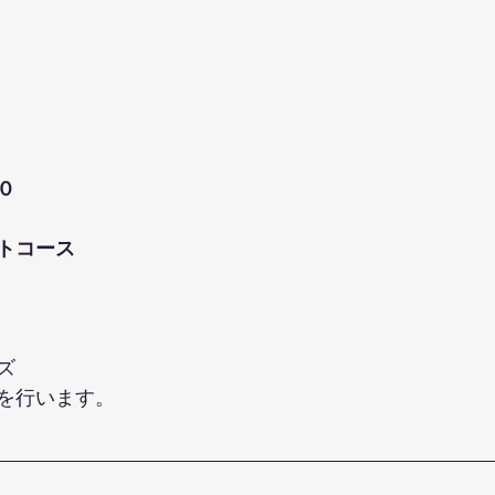
０
トコース
ズ
を行います。