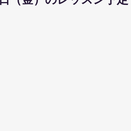
日（金）のレッスン予定
ohanaStyleDiet
TRX
４DPROバンジーフィットネス
ジ
ナルストレッチ
解剖学セミナー
スポーツウェアSALE
ス養成コース
講演会
ダンス
オリジナルパーカー