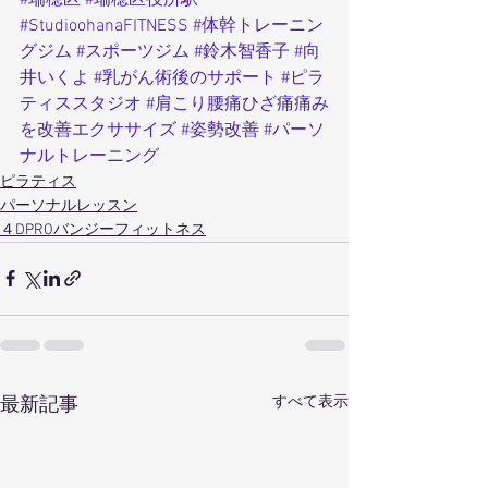
#StudioohanaFITNESS
#体幹トレーニン
グジム
#スポーツジム
#鈴木智香子
#向
井いくよ
#乳がん術後のサポート
#ピラ
ティススタジオ
#肩こり腰痛ひざ痛痛み
を改善エクササイズ
#姿勢改善
#パーソ
ナルトレーニング
ピラティス
パーソナルレッスン
４DPROバンジーフィットネス
すべて表示
最新記事