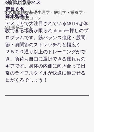
MOTRピラティス
名古屋市瑞穂区
定員６名
術後機能回復基礎生理学・解剖学・栄養学・
鈴木智香子
ファシア養成コース
アメリカで大注目されているMOTRは体
APF養成コース
験できる場所が限られohana一押しのプ
ログラムです。筋バランス強化・股関
節・肩関節のストレッチなど幅広く
２５００通り以上のトレーニングがで
き、負荷も自由に選択できる優れもの
ギアです。身体の内側に向き合って日
常のライフスタイルが快適に過ごせる
日がくるでしょう！