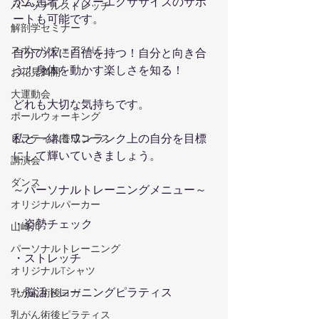
がん患者アフターエクササイズのサポ
パーソナルストレッチ
ートも可能です。
解剖学セミナー
スポーツウェアSALE
自分の体に自信を持つ！自分と向き合
う！身体を動かす楽しさを知る！
お花見満開
大運動会
どれも大切な気持ちです。
ポールウォーキング
私と一緒にワンランク上の自分を目標
ピラティス養成コース
にして輝いていきましょう。
講演会
ダンス
～パーソナルトレーニングメニュー～
オリジナルパーカー
・姿勢チェック
山崎川
パーソナルトレーニング
・ストレッチ
オリジナルTシャツ
・脳活トレーニングピラティス
乳がん術後ヨガ
乳がん術後ピラティス