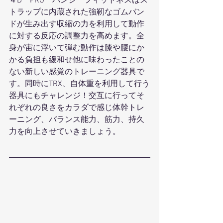
４D　PRO　バンジーフィットネスはス
トラップに内蔵された強靭なゴムバン
ドが生み出す収縮の力を利用して動作
に対する反応の調整力を高めます。全
身が宙に浮いて弾む動作は膝や腰にか
かる負担も緩和せ他に味わったことの
ない新しい感覚のトレーニング器具で
す。同時にTRX、自体重を利用して行う
器具にもチャレンジ！交互に行ってそ
れぞれの良さをカラダで感じ体幹トレ
ーニング、バランス能力、筋力、持久
力を向上させていきましょう。