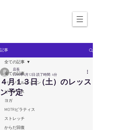
記事
全ての記事
店長
全ての記事
2019年4月12日
読了時間: 4分
４月１３日（土）のレッス
パーソナルレッスン
ン予定
ピラティス
ヨガ
MOTRピラティス
ストレッチ
からだ回復