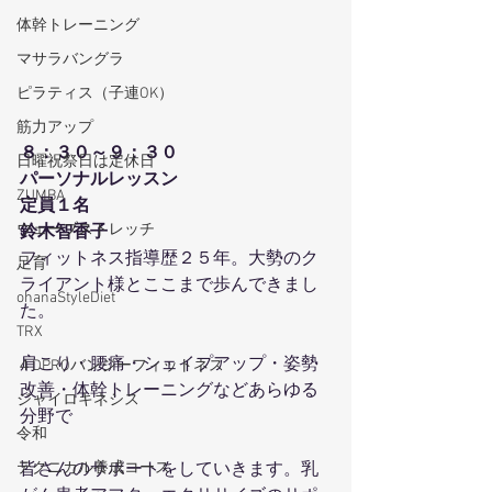
体幹トレーニング
マサラバングラ
ピラティス（子連OK）
筋力アップ
８：３０～９：３０
日曜祝祭日は定休日
パーソナルレッスン
ZUMBA
定員１名
ウェーブストレッチ
鈴木智香子
フィットネス指導歴２５年。大勢のク
足育
ライアント様とここまで歩んできまし
ohanaStyleDiet
た。
TRX
肩こり・腰痛・シェイプアップ・姿勢
４DPROバンジーフィットネス
改善・体幹トレーニングなどあらゆる
ジャイロキネシス
分野で
令和
テクニカル養成コース
皆さんのサポートをしていきます。乳