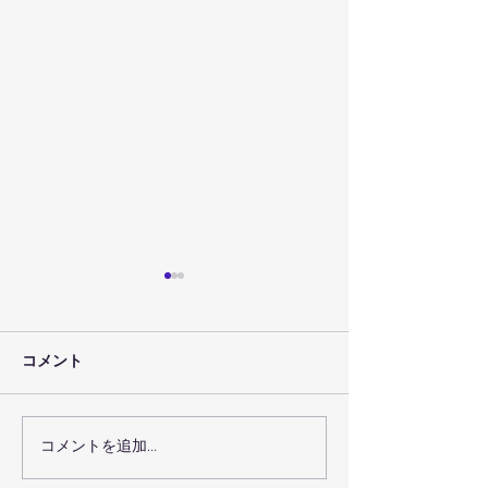
コメント
コメントを追加…
７月３０日（金）のレッ
７月２９日（木
スン予定
スン予定