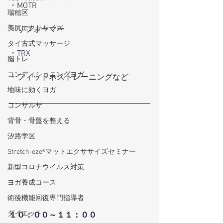
・MOTR
瑞穂区
美尻エクササイズ
・リフォーマー
タイ古式マッサージ
・TRX
脳トレ
コンディショニングヨガ
・フィットネストレーニングなど
地味に効くヨガ
コンサルサ
背骨・骨盤を整える
汐路学区
Stretch-eze®マットエクササイズセミナー
新型コロナウイルス対策
ヨガ養成コース
術後機能回復専門指導者
ダイエット
１０：００～１１：００