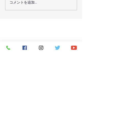
コメントを追加…
７月３０日（金）のレッ
７月２９日（木
スン予定
スン予定
CONTACT
お問い合わせ
お名前（必須）
メールアドレス（必須）
電話番号