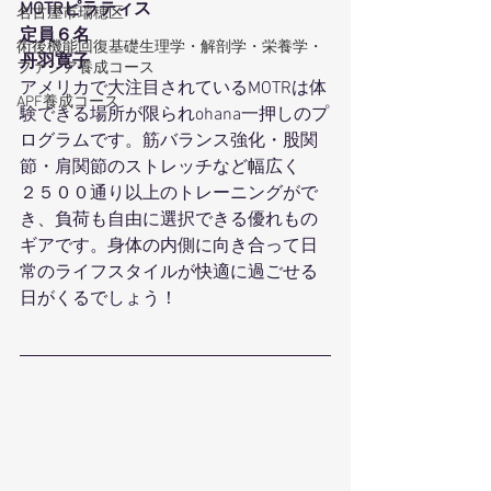
MOTRピラティス
名古屋市瑞穂区
定員６名
術後機能回復基礎生理学・解剖学・栄養学・
丹羽寛子
ファシア養成コース
アメリカで大注目されているMOTRは体
APF養成コース
験できる場所が限られohana一押しのプ
ログラムです。筋バランス強化・股関
節・肩関節のストレッチなど幅広く
２５００通り以上のトレーニングがで
き、負荷も自由に選択できる優れもの
ギアです。身体の内側に向き合って日
常のライフスタイルが快適に過ごせる
日がくるでしょう！