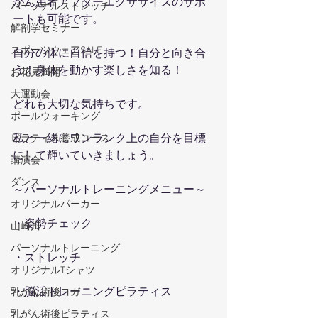
がん患者アフターエクササイズのサポ
パーソナルストレッチ
ートも可能です。
解剖学セミナー
スポーツウェアSALE
自分の体に自信を持つ！自分と向き合
う！身体を動かす楽しさを知る！
お花見満開
大運動会
どれも大切な気持ちです。
ポールウォーキング
私と一緒にワンランク上の自分を目標
ピラティス養成コース
にして輝いていきましょう。
講演会
ダンス
～パーソナルトレーニングメニュー～
オリジナルパーカー
・姿勢チェック
山崎川
パーソナルトレーニング
・ストレッチ
オリジナルTシャツ
・脳活トレーニングピラティス
乳がん術後ヨガ
乳がん術後ピラティス