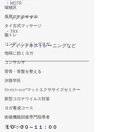
・MOTR
瑞穂区
美尻エクササイズ
・リフォーマー
タイ古式マッサージ
・TRX
脳トレ
コンディショニングヨガ
・フィットネストレーニングなど
地味に効くヨガ
コンサルサ
背骨・骨盤を整える
汐路学区
Stretch-eze®マットエクササイズセミナー
新型コロナウイルス対策
ヨガ養成コース
術後機能回復専門指導者
ダイエット
１０：００～１１：００