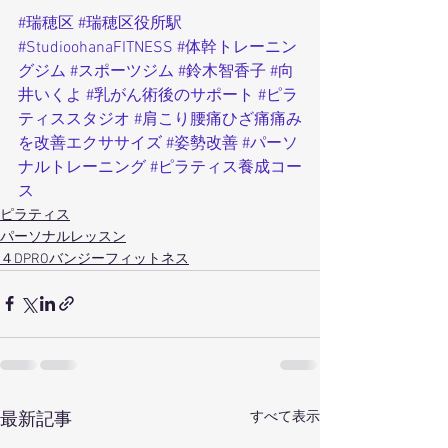
#瑞穂区
#瑞穂区役所駅
#StudioohanaFITNESS
#体幹トレーニン
グジム
#スポーツジム
#鈴木智香子
#向
井いくよ
#乳がん術後のサポート
#ピラ
ティススタジオ
#肩こり腰痛ひざ痛痛み
を改善エクササイズ
#姿勢改善
#パーソ
ナルトレーニング
#ピラティス養成コー
ス
ピラティス
パーソナルレッスン
４DPROバンジーフィットネス
すべて表示
最新記事