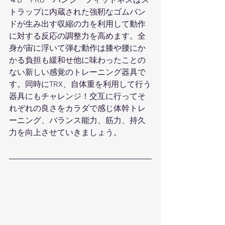
４D　PRO　バンジーフィットネスはス
トラップに内蔵された強靭なゴムバン
ドが生み出す収縮の力を利用して動作
に対する反応の調整力を高めます。全
身が宙に浮いて弾む動作は膝や腰にか
かる負担も緩和せ他に味わったことの
ない新しい感覚のトレーニング器具で
す。同時にTRX、自体重を利用して行う
器具にもチャレンジ！交互に行ってそ
れぞれの良さをカラダで感じ体幹トレ
ーニング、バランス能力、筋力、持久
力を向上させていきましょう。