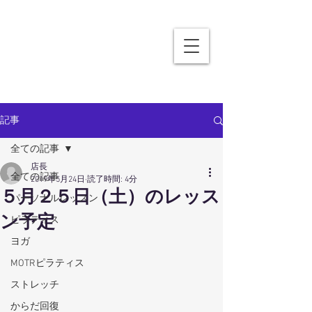
記事
全ての記事
店長
全ての記事
2019年5月24日
読了時間: 4分
５月２５日（土）のレッス
パーソナルレッスン
ン予定
ピラティス
ヨガ
MOTRピラティス
ストレッチ
からだ回復