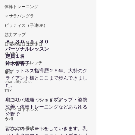
体幹トレーニング
マサラバングラ
ピラティス（子連OK）
筋力アップ
８：３０～９：３０
日曜祝祭日は定休日
パーソナルレッスン
ZUMBA
定員１名
ウェーブストレッチ
鈴木智香子
フィットネス指導歴２５年。大勢のク
足育
ライアント様とここまで歩んできまし
ohanaStyleDiet
た。
TRX
肩こり・腰痛・シェイプアップ・姿勢
４DPROバンジーフィットネス
改善・体幹トレーニングなどあらゆる
ジャイロキネシス
分野で
令和
テクニカル養成コース
皆さんのサポートをしていきます。乳