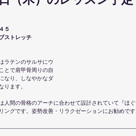
日（木）のレッスン予定
ohanaStyleDiet
TRX
４DPROバンジーフィットネス
ジ
４５
ナルストレッチ
解剖学セミナー
スポーツウェアSALE
ブストレッチ
ス養成コース
講演会
ダンス
オリジナルパーカー
はラテンのサルサにウ
ことで肩甲骨周りの自
になり、しなやかなダ
なります。
は人間の骨格のアーチに合わせて設計されていて『ほぐ
リングです。姿勢改善・リラクゼーションにお勧めです