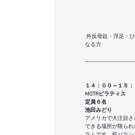
 外反母趾・浮足・ひざ痛・腰痛・関節痛・肩こり・首の痛み・冷え性・足のむくみが気に
なる方
１４：００～１５：
MOTRピラティス
定員６名
池田みどり
アメリカで大注目さ
できる場所が限られo
ラムです。筋バラン