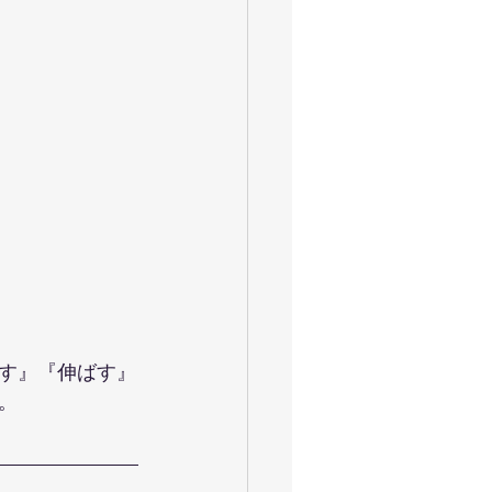
ャイロキネシス
令和
お花見満開
大運動会
す』『伸ばす』
。