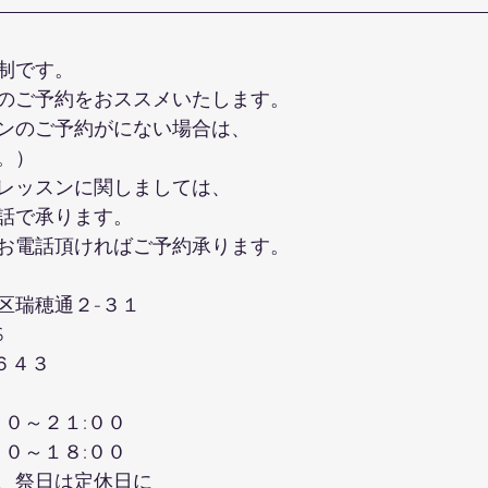
制です。
のご予約をおススメいたします。
ンのご予約がにない場合は、
。）
レッスンに関しましては、
話で承ります。
お電話頂ければご予約承ります。
区瑞穂通２-３１
S
６４３
００～２１:００
００～１８:００
、祭日は定休日に