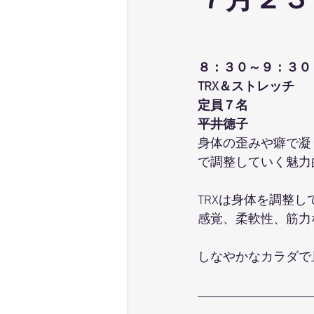
７月２３
ウェーブストレッチ
足育
８：３０～９：３０
テクニカル養成コース
パーソ
TRX＆ストレッチ
定員７名
平井徳子
ポールウォーキング
ピラティ
身体の歪みや癖で凝
で調整していく魅力
TRXは身体を調整
感覚、柔軟性、筋力
しなやかなカラダで