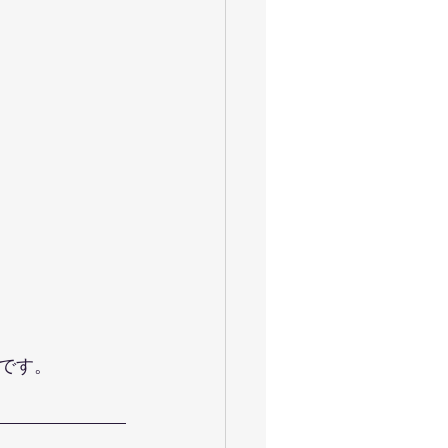
ャイロキネシス
令和
お花見満開
大運動会
です。