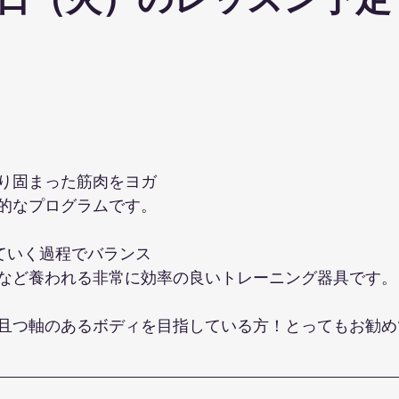
日（火）のレッスン予定
ohanaStyleDiet
TRX
４DPROバンジーフィットネス
ジ
ナルストレッチ
解剖学セミナー
スポーツウェアSALE
ス養成コース
講演会
ダンス
オリジナルパーカー
り固まった筋肉をヨガ
的なプログラムです。
していく過程でバランス
など養われる非常に効率の良いトレーニング器具です。
且つ軸のあるボディを目指している方！とってもお勧め