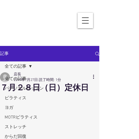
記事
全ての記事
店長
全ての記事
2019年7月27日
読了時間: 1分
７月２８日（日）定休日
パーソナルレッスン
ピラティス
ヨガ
MOTRピラティス
ストレッチ
からだ回復