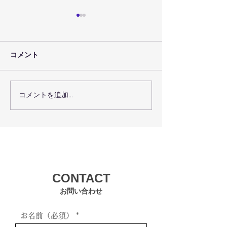
コメント
コメントを追加…
７月３０日（金）のレッ
７月２９日（木
スン予定
スン予定
CONTACT
お問い合わせ
お名前（必須）