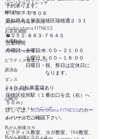
パーソナルストレッチ
予約承ります。
解剖学セミナー
〒４６７-０８０６
愛知県名古屋市瑞穂区瑞穂通２-３１
スポーツウェアSALE
studio ohana FITNESS
お花見満開
☎０５２-８９３-７６４３
大運動会
営業時間
月曜日～金曜日 ８:００～２１:００
ポールウォーキング
　　　　土曜日 ８:００～１８:００
ピラティス養成コース
　　　　日曜日・祝、祭日は定休日に
講演会
　　　　　　　　なります。
ダンス
P４台 自転車置場あり
オリジナルパーカー
瑞穂区役所駅（１番出口を北（右）へ
山崎川
５０ｍ）
パーソナルトレーニング
詳しくは、
Studio ohana FITNESS
のホー
ムページでご確認下さい。
オリジナルTシャツ
乳がん術後ヨガ
ピラティス教室、ヨガ教室、TRX教室、
乳がん術後ピラティス