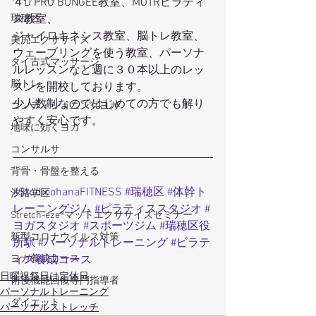
４D PRO BUNGEE教室、MOTRピラティ
ス教室、
瑞穂区
ジャイロキネシス教室、脳トレ教室、
美尻エクササイズ
ウェーブリングを使う教室、パーソナ
タイ古式マッサージ
ルレッスンなど週に３０本以上のレッ
脳トレ
スンを開校しております。
少人数制なのではじめての方でも解り
コンディショニングヨガ
やすく安心です。
地味に効くヨガ
コンサルサ
背骨・骨盤を整える
#StudioohanaFITNESS
#瑞穂区
#体幹ト
汐路学区
レーニングジム
#ピラティススタジオ
#
Stretch-eze®マットエクササイズセミナー
ヨガスタジオ
#スポーツジム
#瑞穂区役
新型コロナウイルス対策
所駅
#パーソナルトレーニング
#ピラテ
ィス養成コース
ヨガ養成コース
日曜祝祭日は定休日
術後機能回復専門指導者
パーソナルトレーニング
ダイエット
パーソナルストレッチ