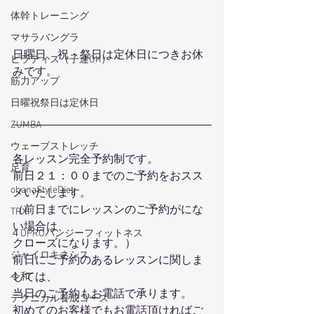
体幹トレーニング
マサラバングラ
日曜日、祝・祭日は定休日につきお休
ピラティス（子連OK）
みです。
筋力アップ
日曜祝祭日は定休日
ZUMBA
ウェーブストレッチ
各レッスン完全予約制です。
足育
前日２１：００までのご予約をおスス
ohanaStyleDiet
メいたします。
（前日までにレッスンのご予約がにな
TRX
い場合は、
４DPROバンジーフィットネス
クローズになります。）
ジャイロキネシス
前日にご予約のあるレッスンに関しま
しては、
令和
当日のご予約もお電話で承ります。
テクニカル養成コース
初めてのお客様でもお電話頂ければご