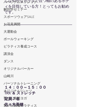
しなやかなカラダで且つ軸のあるボデ
パーソナルストレッチ
ィを目指している方！とってもお勧め
解剖学セミナー
です。
スポーツウェアSALE
お花見満開
大運動会
ポールウォーキング
ピラティス養成コース
講演会
ダンス
オリジナルパーカー
山崎川
パーソナルトレーニング
１４：００～１５：００
オリジナルTシャツ
TRX ＆ ストレッチ
乳がん術後ヨガ
定員７名
佐々木美穂
乳がん術後ピラティス