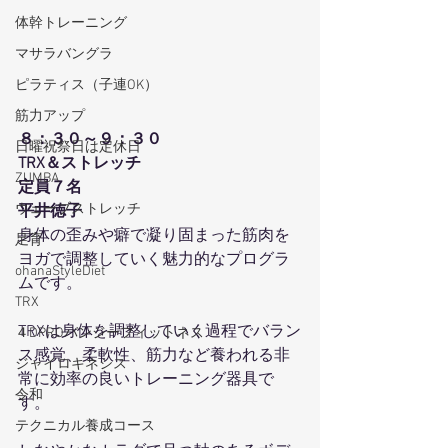
体幹トレーニング
マサラバングラ
ピラティス（子連OK）
筋力アップ
８：３０～９：３０
日曜祝祭日は定休日
TRX＆ストレッチ
ZUMBA
定員７名
ウェーブストレッチ
平井徳子
身体の歪みや癖で凝り固まった筋肉を
足育
ヨガで調整していく魅力的なプログラ
ohanaStyleDiet
ムです。
TRX
TRXは身体を調整していく過程でバラン
４DPROバンジーフィットネス
ス感覚、柔軟性、筋力など養われる非
ジャイロキネシス
常に効率の良いトレーニング器具で
令和
す。
テクニカル養成コース