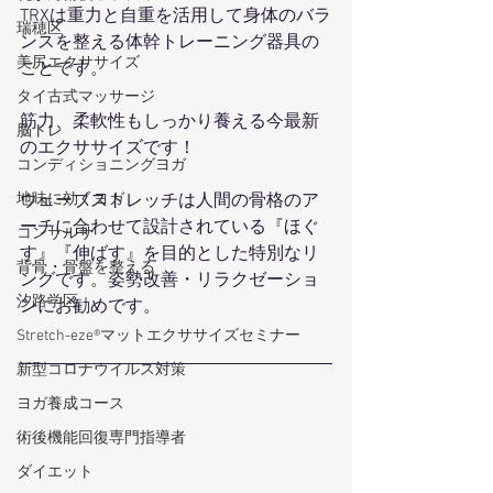
TRXは重力と自重を活用して身体のバラ
瑞穂区
ンスを整える体幹トレーニング器具の
美尻エクササイズ
ことです。
タイ古式マッサージ
筋力、柔軟性もしっかり養える今最新
脳トレ
のエクササイズです！
コンディショニングヨガ
ウェーブストレッチは人間の骨格のア
地味に効くヨガ
ーチに合わせて設計されている『ほぐ
コンサルサ
す』『伸ばす』を目的とした特別なリ
背骨・骨盤を整える
ングです。姿勢改善・リラクゼーショ
汐路学区
ンにお勧めです。
Stretch-eze®マットエクササイズセミナー
新型コロナウイルス対策
ヨガ養成コース
術後機能回復専門指導者
ダイエット