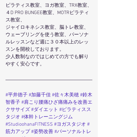
ピラティス教室、ヨガ教室、TRX教室、
４D PRO BUNGEE教室、MOTRピラティ
ス教室、
ジャイロキネシス教室、脳トレ教室、
ウェーブリングを使う教室、パーソナ
ルレッスンなど週に３０本以上のレッ
スンを開校しております。
少人数制なのではじめての方でも解り
やすく安心です。
#平井徳子
#加藤千佳
#佐々木美穂
#鈴木
智香子
#肩こり腰痛ひざ痛痛みを改善エ
クササイズ
#ダイエット
#ピラティスス
タジオ
#体幹トレーニングジム
#StudioohanaFITNESS
#ヨガスタジオ
#
筋力アップ
#姿勢改善
#パーソナルトレ