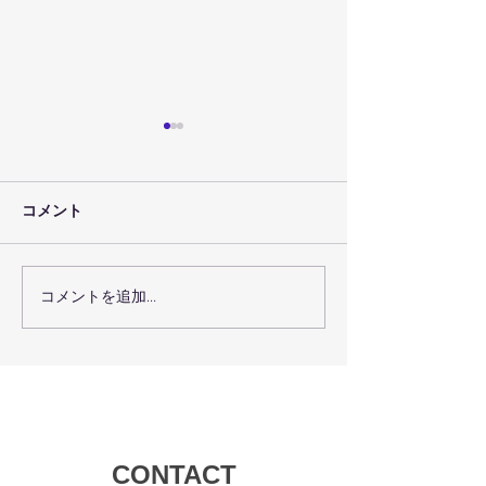
コメント
コメントを追加…
７月３０日（金）のレッ
７月２９日（木
スン予定
スン予定
CONTACT