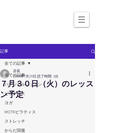
記事
全ての記事
店長
全ての記事
2019年7月29日
読了時間: 3分
７月３０日（火）のレッス
パーソナルレッスン
ン予定
ピラティス
ヨガ
MOTRピラティス
ストレッチ
からだ回復