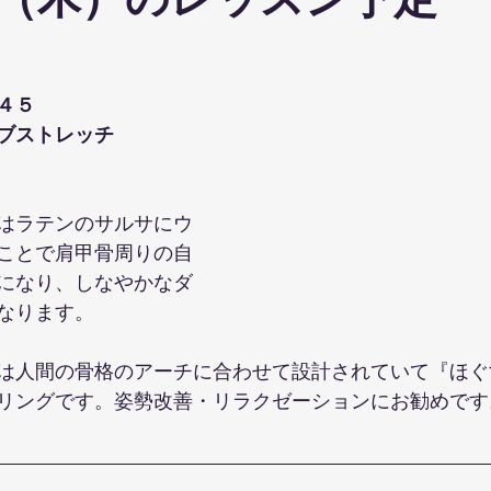
（木）のレッスン予定
ohanaStyleDiet
TRX
４DPROバンジーフィットネス
ジ
４５
ナルストレッチ
解剖学セミナー
スポーツウェアSALE
ブストレッチ
ス養成コース
講演会
ダンス
オリジナルパーカー
はラテンのサルサにウ
ことで肩甲骨周りの自
になり、しなやかなダ
なります。
は人間の骨格のアーチに合わせて設計されていて『ほぐ
リングです。姿勢改善・リラクゼーションにお勧めです