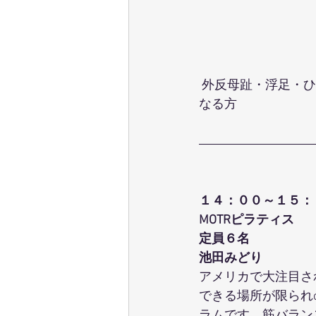
 外反母趾・浮足・ひざ痛・腰痛・関節痛・肩こり・首の痛み・冷え性・足のむくみが気に
なる方
１４：００～１５：
MOTRピラティス
定員６名
池田みどり
アメリカで大注目さ
できる場所が限られo
ラムです。筋バラン