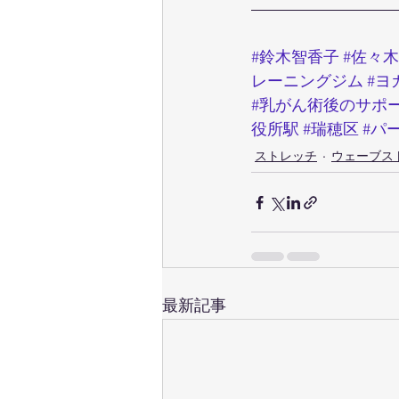
#鈴木智香子
#佐々
レーニングジム
#ヨ
#乳がん術後のサポ
役所駅
#瑞穂区
#パ
ストレッチ
ウェーブス
最新記事