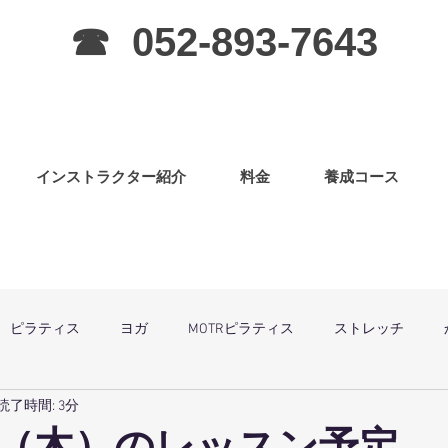
☎ 052-893-7643
インストラクター紹介
料金
養成コース
ピラティス
ヨガ
MOTRピラティス
ストレッチ
読了時間: 3分
グラ
ピラティス（子連OK）
筋力アップ
日曜祝祭日は