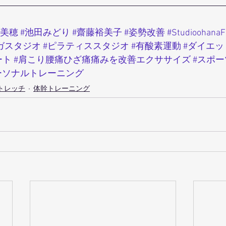
木美穂
#池田みどり
#齋藤裕美子
#姿勢改善
#Studioohana
ガスタジオ
#ピラティススタジオ
#有酸素運動
#ダイエッ
ート
#肩こり腰痛ひざ痛痛みを改善エクササイズ
#スポ
ーソナルトレーニング
トレッチ
体幹トレーニング