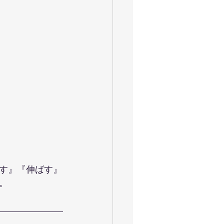
ャイロキネシス
令和
お花見満開
大運動会
す』『伸ばす』
。