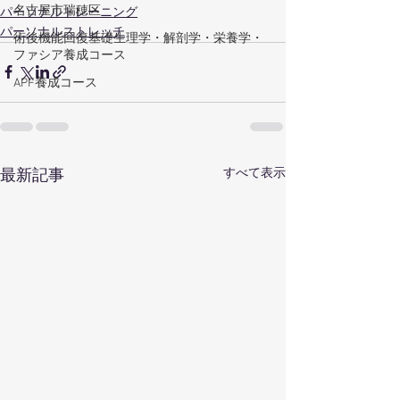
名古屋市瑞穂区
パーソナルトレーニング
パーソナルストレッチ
術後機能回復基礎生理学・解剖学・栄養学・
ファシア養成コース
APF養成コース
すべて表示
最新記事