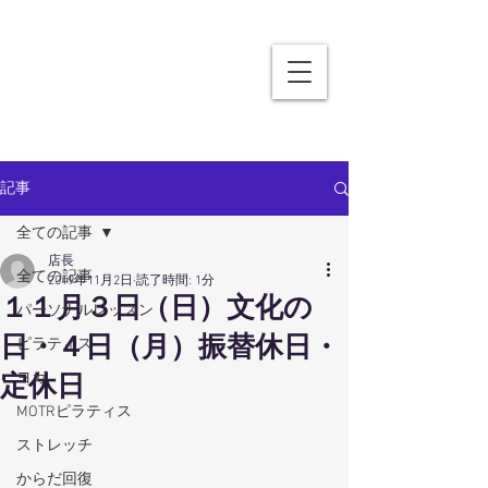
記事
全ての記事
店長
全ての記事
2019年11月2日
読了時間: 1分
１１月３日（日）文化の
パーソナルレッスン
日・４日（月）振替休日・
ピラティス
ヨガ
定休日
MOTRピラティス
ストレッチ
からだ回復