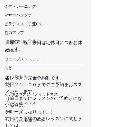
体幹トレーニング
マサラバングラ
ピラティス（子連OK）
筋力アップ
日曜祝祭日は定休日
日曜日、祝・祭日は定休日につきお休
みです。
ZUMBA
ウェーブストレッチ
足育
ohanaStyleDiet
各レッスン完全予約制です。
前日２１：００までのご予約をおスス
TRX
メいたします。
４DPROバンジーフィットネス
（前日までにレッスンのご予約がにな
ジャイロキネシス
い場合は、
クローズになります。）
令和
前日にご予約のあるレッスンに関しま
テクニカル養成コース
しては、