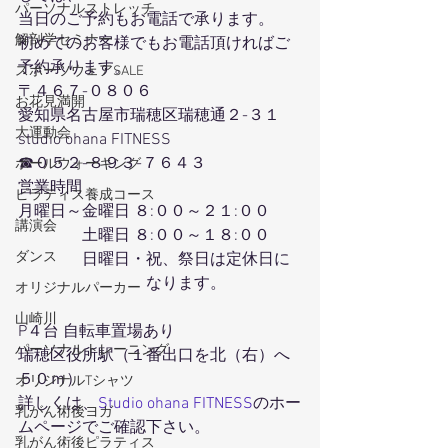
パーソナルストレッチ
当日のご予約もお電話で承ります。
解剖学セミナー
初めてのお客様でもお電話頂ければご
予約承ります。
スポーツウェアSALE
〒４６７-０８０６
お花見満開
愛知県名古屋市瑞穂区瑞穂通２-３１
大運動会
studio ohana FITNESS
☎０５２-８９３-７６４３
ポールウォーキング
営業時間
ピラティス養成コース
月曜日～金曜日 ８:００～２１:００
講演会
　　　　土曜日 ８:００～１８:００
ダンス
　　　　日曜日・祝、祭日は定休日に
　　　　　　　　なります。
オリジナルパーカー
山崎川
P４台 自転車置場あり
パーソナルトレーニング
瑞穂区役所駅（１番出口を北（右）へ
５０ｍ）
オリジナルTシャツ
詳しくは、
Studio ohana FITNESS
のホー
乳がん術後ヨガ
ムページでご確認下さい。
乳がん術後ピラティス