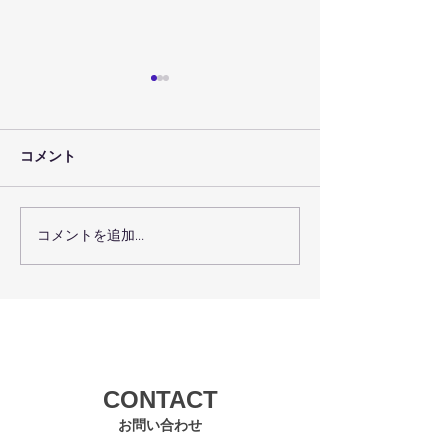
コメント
コメントを追加…
７月３０日（金）のレッ
７月２９日（木
スン予定
スン予定
CONTACT
お問い合わせ