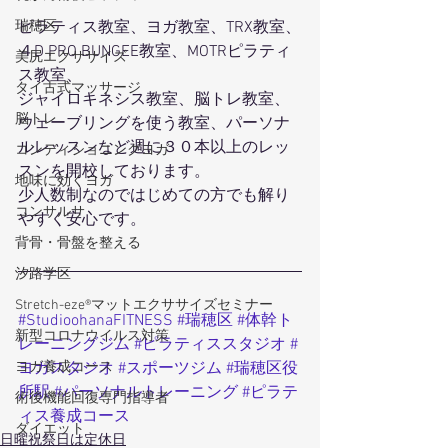
ピラティス教室、ヨガ教室、TRX教室、
瑞穂区
４D PRO BUNGEE教室、MOTRピラティ
美尻エクササイズ
ス教室、
タイ古式マッサージ
ジャイロキネシス教室、脳トレ教室、
脳トレ
ウェーブリングを使う教室、パーソナ
ルレッスンなど週に３０本以上のレッ
コンディショニングヨガ
スンを開校しております。
地味に効くヨガ
少人数制なのではじめての方でも解り
コンサルサ
やすく安心です。
背骨・骨盤を整える
汐路学区
Stretch-eze®マットエクササイズセミナー
#StudioohanaFITNESS
#瑞穂区
#体幹ト
新型コロナウイルス対策
レーニングジム
#ピラティススタジオ
#
ヨガスタジオ
#スポーツジム
#瑞穂区役
ヨガ養成コース
所駅
#パーソナルトレーニング
#ピラテ
術後機能回復専門指導者
ィス養成コース
ダイエット
日曜祝祭日は定休日