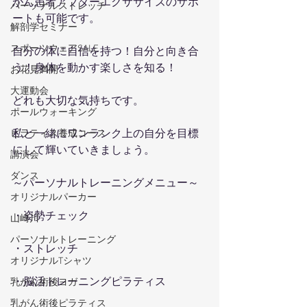
がん患者アフターエクササイズのサポ
パーソナルストレッチ
ートも可能です。
解剖学セミナー
スポーツウェアSALE
自分の体に自信を持つ！自分と向き合
う！身体を動かす楽しさを知る！
お花見満開
大運動会
どれも大切な気持ちです。
ポールウォーキング
私と一緒にワンランク上の自分を目標
ピラティス養成コース
にして輝いていきましょう。
講演会
ダンス
～パーソナルトレーニングメニュー～
オリジナルパーカー
・姿勢チェック
山崎川
パーソナルトレーニング
・ストレッチ
オリジナルTシャツ
・脳活トレーニングピラティス
乳がん術後ヨガ
乳がん術後ピラティス