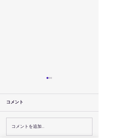
コメント
コメントを追加…
７月３０日（金）のレッ
７月２９日（木
スン予定
スン予定