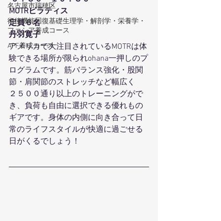
名古屋市瑞穂区
MOTRピラティス
術後機能回復基礎生理学・解剖学・栄養学・
定員６名
ファシア養成コース
丹羽寛子
アメリカで大注目されているMOTRは体
APF養成コース
験できる場所が限られohana一押しのプ
ログラムです。筋バランス強化・股関
節・肩関節のストレッチなど幅広く
２５００通り以上のトレーニングがで
き、負荷も自由に選択できる優れもの
ギアです。身体の内側に向き合って日
常のライフスタイルが快適に過ごせる
日がくるでしょう！