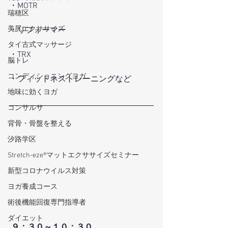
・MOTR
瑞穂区
美尻エクササイズ
・リフォーマー
タイ古式マッサージ
・TRX
脳トレ
コンディショニングヨガ
・フィットネストレーニングなど
地味に効くヨガ
コンサルサ
背骨・骨盤を整える
汐路学区
Stretch-eze®マットエクササイズセミナー
新型コロナウイルス対策
ヨガ養成コース
術後機能回復専門指導者
ダイエット
９：３０～１０：３０