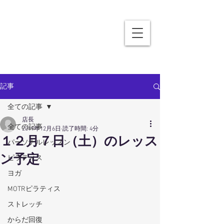
記事
全ての記事
店長
全ての記事
2019年12月6日
読了時間: 4分
１２月７日（土）のレッス
パーソナルレッスン
ン予定
ピラティス
ヨガ
MOTRピラティス
ストレッチ
からだ回復