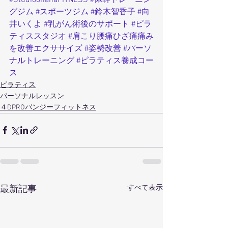
グジム
#スポーツジム
#鈴木智香子
#向
井いくよ
#乳がん術後のサポート
#ピラ
ティススタジオ
#肩こり腰痛ひざ痛痛み
を改善エクササイズ
#姿勢改善
#パーソ
ナルトレーニング
#ピラティス養成コー
ス
ピラティス
パーソナルレッスン
４DPROバンジーフィットネス
すべて表示
最新記事