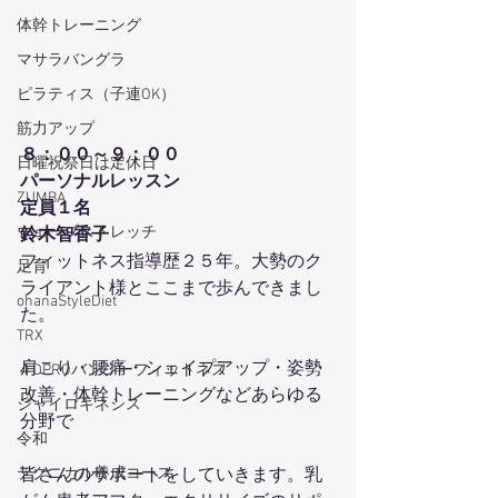
体幹トレーニング
マサラバングラ
ピラティス（子連OK）
筋力アップ
８：００～９：００
日曜祝祭日は定休日
パーソナルレッスン
ZUMBA
定員１名
ウェーブストレッチ
鈴木智香子
フィットネス指導歴２５年。大勢のク
足育
ライアント様とここまで歩んできまし
ohanaStyleDiet
た。
TRX
肩こり・腰痛・シェイプアップ・姿勢
４DPROバンジーフィットネス
改善・体幹トレーニングなどあらゆる
ジャイロキネシス
分野で
令和
テクニカル養成コース
皆さんのサポートをしていきます。乳