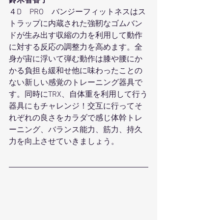
鈴木智香子
４D　PRO　バンジーフィットネスはス
トラップに内蔵された強靭なゴムバン
ドが生み出す収縮の力を利用して動作
に対する反応の調整力を高めます。全
身が宙に浮いて弾む動作は膝や腰にか
かる負担も緩和せ他に味わったことの
ない新しい感覚のトレーニング器具で
す。同時にTRX、自体重を利用して行う
器具にもチャレンジ！交互に行ってそ
れぞれの良さをカラダで感じ体幹トレ
ーニング、バランス能力、筋力、持久
力を向上させていきましょう。