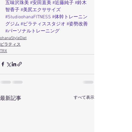
五味沢珠美
#安田直美
#近藤純子
#鈴木
智香子
#美尻エクササイズ
#StudioohanaFITNESS
#体幹トレーニン
グジム
#ピラティススタジオ
#姿勢改善
#パーソナルトレーニング
ohanaStyleDiet
ピラティス
TRX
すべて表示
最新記事