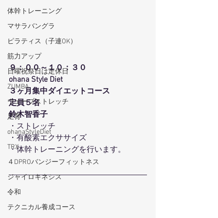
体幹トレーニング
マサラバングラ
ピラティス（子連OK）
筋力アップ
９：００～１０：３０
日曜祝祭日は定休日
ohana Style Diet
ZUMBA
３ヶ月集中ダイエットコース
ウェーブストレッチ
定員５名
鈴木智香子
足育
・ストレッチ
ohanaStyleDiet
・有酸素エクササイズ
TRX
・体幹トレーニングを行います。
４DPROバンジーフィットネス
ジャイロキネシス
令和
テクニカル養成コース