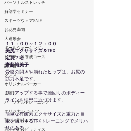
パーソナルストレッチ
解剖学セミナー
スポーツウェアSALE
お花見満開
大運動会
１１：００～１２：００
ポールウォーキング
美尻エクササイズ＆TRX
ピラティス養成コース
定員７名
齋藤裕美子
講演会
骨盤の開きや崩れたヒップは、お尻の
ダンス
筋力不足です。
オリジナルパーカー
筋力アップする事で腰回りのボディー
山崎川
ラインを理想に近づけます。
パーソナルトレーニング
オリジナルTシャツ
簡単な有酸素エクササイズと重力と自
乳がん術後ヨガ
重を活用するTRXトレーニングでメリハ
リのある
乳がん術後ピラティス