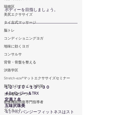
瑞穂区
ボディーを目指しましょう。
美尻エクササイズ
タイ古式マッサージ
脳トレ
コンディショニングヨガ
地味に効くヨガ
コンサルサ
背骨・骨盤を整える
汐路学区
Stretch-eze®マットエクササイズセミナー
新型コロナウイルス対策
１２：３０～１３：３０
４Dバンジー＆TRX
ヨガ養成コース
定員７名
術後機能回復専門指導者
五味沢珠美
ダイエット
４D PRO バンジーフィットネスはスト