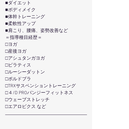
■ダイエット
■ボディメイク
■体幹トレーニング
■柔軟性アップ
■肩こり、腰痛、姿勢改善など
＝指導種目経歴＝
□ヨガ
□産後ヨガ
□アシュタンガヨガ
□ピラティス
□ルーシーダットン
□ポルドブラ
□TRXサスペンショントレーニング
□４/D PROバンジーフィットネス
□ウェーブストレッチ
□エアロビクス など