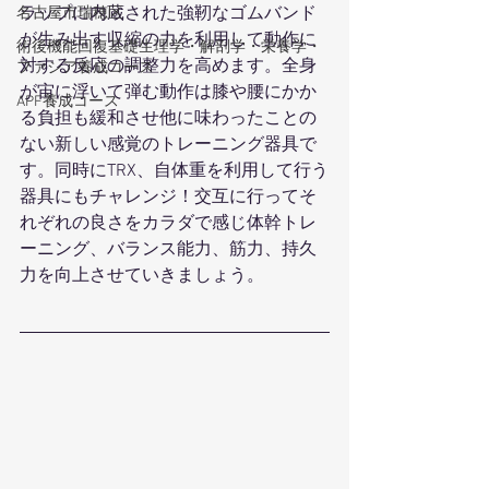
ラップに内蔵された強靭なゴムバンド
名古屋市瑞穂区
が生み出す収縮の力を利用して動作に
術後機能回復基礎生理学・解剖学・栄養学・
対する反応の調整力を高めます。全身
ファシア養成コース
が宙に浮いて弾む動作は膝や腰にかか
APF養成コース
る負担も緩和させ他に味わったことの
ない新しい感覚のトレーニング器具で
す。同時にTRX、自体重を利用して行う
器具にもチャレンジ！交互に行ってそ
れぞれの良さをカラダで感じ体幹トレ
ーニング、バランス能力、筋力、持久
力を向上させていきましょう。