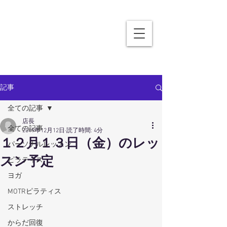
記事
全ての記事
店長
全ての記事
2019年12月12日
読了時間: 4分
１２月１３日（金）のレッ
パーソナルレッスン
スン予定
ピラティス
ヨガ
MOTRピラティス
ストレッチ
からだ回復