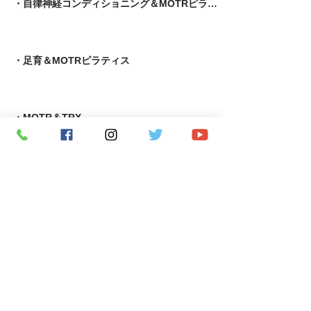
・自律神経コンディショニング＆MOTRピラティス
​・足育＆MOTRピラティス
・MOTR＆TRX​
・パーソナルトレーニング
​・究極の若返りプログラム
・APF術後機能回復専門指導者養成コース