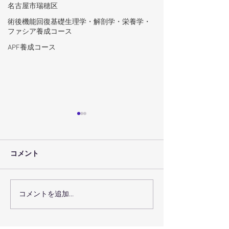
名古屋市瑞穂区
術後機能回復基礎生理学・解剖学・栄養学・
ファシア養成コース
APF養成コース
コメント
コメントを追加…
術後回復プログラムで術
瑞穂区の機能ト
後回復を最大化するコー
グで体の機能を
スの選び方
方法