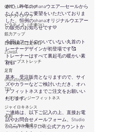
さて、昨年のohanaウエア―セールから
体幹トレーニング
たくさんのご要望をいただいておりま
マサラバングラ
した、恒例のohanaオリジナルウエアー
ピラティス（子連OK）
の販売のお知らせです💛
筋力アップ
今回はフードのついていない丸首のト
日曜祝祭日は定休日
レーナーデザインが初登場です🥰
ZUMBA
トレーナーはすべて裏起毛の暖かい素
ウェーブストレッチ
材👍
足育
基本、受注販売となりますので、サイ
ohanaStyleDiet
ズやカラーなどご検討いただき、オハ
TRX
ナフィットネスまでご注文をお願いい
４DPROバンジーフィットネス
たします。
ジャイロキネシス
ご連絡は、以下ご記入の上、直接お電
令和
話やお問合せメールフォーム、Studio 
テクニカル養成コース
ohana FITNESS LINE公式アカウントか