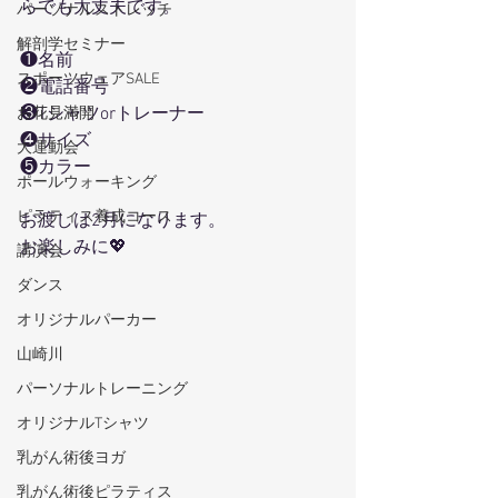
らでも大丈夫です。　
パーソナルストレッチ
解剖学セミナー
❶名前
スポーツウェアSALE
❷電話番号
❸Tシャツorトレーナー
お花見満開
❹サイズ
大運動会
❺カラー
ポールウォーキング
ピラティス養成コース
お渡しは2月になります。
お楽しみに💖
講演会
ダンス
オリジナルパーカー
山崎川
パーソナルトレーニング
オリジナルTシャツ
乳がん術後ヨガ
乳がん術後ピラティス