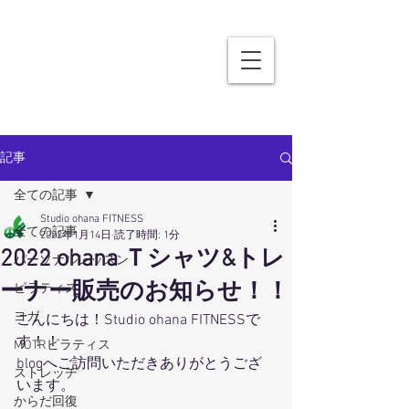
記事
全ての記事
Studio ohana FITNESS
全ての記事
2022年1月14日
読了時間: 1分
2022 ohana Ｔシャツ&トレ
パーソナルレッスン
ーナー販売のお知らせ！！
ピラティス
ヨガ
こんにちは！Studio ohana FITNESSで
す！！
MOTRピラティス
blogへご訪問いただきありがとうござ
ストレッチ
います。
からだ回復