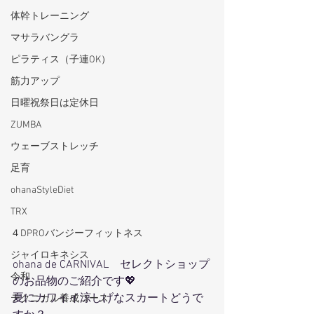
体幹トレーニング
マサラバングラ
ピラティス（子連OK）
筋力アップ
日曜祝祭日は定休日
ZUMBA
ウェーブストレッチ
足育
ohanaStyleDiet
TRX
４DPROバンジーフィットネス
ジャイロキネシス
ohana de CARNIVAL　セレクトショップ
令和
のお品物のご紹介です💖
夏にカワイイ涼しげなスカートどうで
テクニカル養成コース