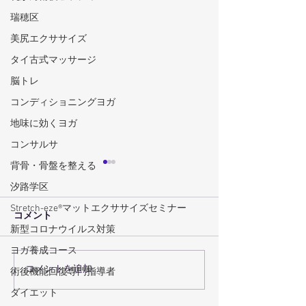
瑞穂区
美尻エクササイズ
タイ古式マッサージ
脳トレ
コンディショニングヨガ
地味に効くヨガ
コンサルサ
背骨・骨盤を整える
汐路学区
Stretch-eze®マットエクササイズセミナー
コメント
新型コロナウイルス対策
ヨガ養成コース
コメントを追加…
術後回復プログラムで術
瑞穂区の機能ト
術後機能回復専門指導者
後回復を最大化するコー
グで体の機能を
ダイエット
スの選び方
方法