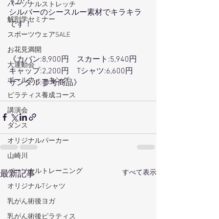
すか？
パーソナルストレッチ
シルバーのシースルー素材でキラキラ
解剖学セミナー
です！
スポーツウェアSALE
お花見満開
《カバン:8,900円　スカート:5,940円　
大運動会
キャップ:2,200円　Tシャツ:6,600円　
ポールウォーキング
サンダル:参考商品》
ピラティス養成コース
講演会
ダンス
オリジナルパーカー
山崎川
パーソナルトレーニング
すべて表示
最新記事
オリジナルTシャツ
乳がん術後ヨガ
乳がん術後ピラティス