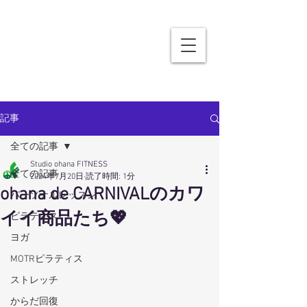
記事
全ての記事
Studio ohana FITNESS
全ての記事
2024年7月20日
読了時間: 1分
ohana de CARNIVALのカワ
パーソナルレッスン
イイ商品たち💖
ピラティス
ヨガ
MOTRピラティス
ストレッチ
からだ回復