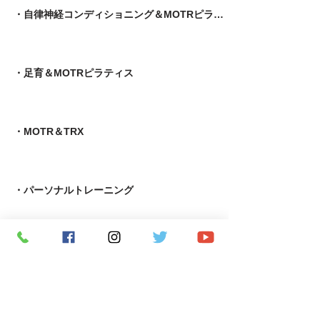
・自律神経コンディショニング＆MOTRピラティス
​・足育＆MOTRピラティス
・MOTR＆TRX​
・パーソナルトレーニング
​・究極の若返りプログラム
・APF術後機能回復専門指導者養成コース