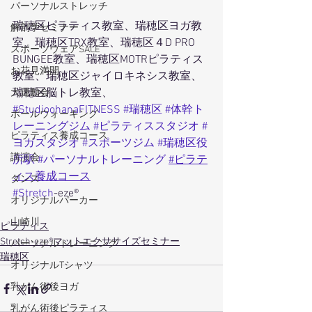
パーソナルストレッチ
瑞穂区ピラティス教室、瑞穂区ヨガ教
解剖学セミナー
室、瑞穂区TRX教室、瑞穂区４D PRO 
スポーツウェアSALE
BUNGEE教室、瑞穂区MOTRピラティス
お花見満開
教室、瑞穂区ジャイロキネシス教室、
瑞穂区脳トレ教室、
大運動会
#StudioohanaFITNESS
#瑞穂区
#体幹ト
ポールウォーキング
レーニングジム
#ピラティススタジオ
#
ピラティス養成コース
ヨガスタジオ
#スポーツジム
#瑞穂区役
講演会
所駅
#パーソナルトレーニング
#ピラテ
ィス養成コース
ダンス
#Stretch
-eze®
オリジナルパーカー
山崎川
ピラティス
Stretch-eze®マットエクササイズセミナー
パーソナルトレーニング
瑞穂区
オリジナルTシャツ
乳がん術後ヨガ
乳がん術後ピラティス