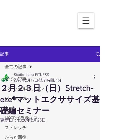
記事
全ての記事
Studio ohana FITNESS
全ての記事
2020年2月19日
読了時間: 1分
２月２３日（日）Stretch-
パーソナルレッスン
eze®マットエクササイズ基
ピラティス
ヨガ
礎編セミナー
MOTRピラティス
更新日：
2020年2月25日
ストレッチ
からだ回復