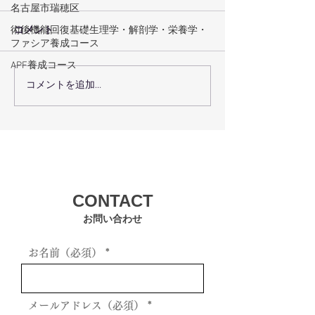
名古屋市瑞穂区
コメント
術後機能回復基礎生理学・解剖学・栄養学・
ファシア養成コース
APF養成コース
コメントを追加…
７月２９日（木）のレッ
７月 ２７（火
スン予定
ン予定
CONTACT
お問い合わせ
お名前（必須）
メールアドレス（必須）