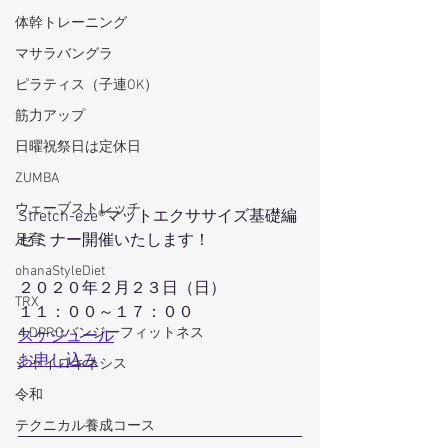
体幹トレーニング
マサラバングラ
ピラティス（子連OK）
筋力アップ
日曜祝祭日は定休日
ZUMBA
ウェーブストレッチ
Stretch-eze®マットエクササイズ基礎編
セミナー開催いたします！
足育
ohanaStyleDiet
２０２０年２月２３日（日）
TRX
１１：００～１７：００
４DPROバンジーフィットネス
スケジュール
お申し込み
ジャイロキネシス
令和
テクニカル養成コース