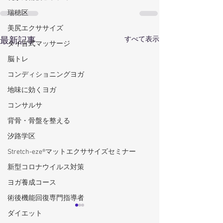
瑞穂区
美尻エクササイズ
すべて表示
最新記事
タイ古式マッサージ
脳トレ
コンディショニングヨガ
地味に効くヨガ
コンサルサ
背骨・骨盤を整える
汐路学区
Stretch-eze®マットエクササイズセミナー
新型コロナウイルス対策
ヨガ養成コース
術後機能回復専門指導者
ダイエット