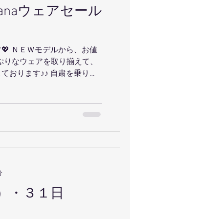
anaウェアセール
TRX
💖 ＮＥＷモデルから、お値
ース
っぷりなウェアを取り揃えて、
ております♪♪ 自粛を乗り越
て新しいお気に入りのウェア
大運動会
RTしましょう！！...
パーカー
分
）・３１日