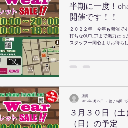
半期に一度！oh
MBA
ウェーブストレッチ
足育
ohanaStyleDiet
開催です！！
２０２２年 今年も開催です
ス
ジャイロキネシス
令和
テクニカル養成コ
打ちなOUTLETまで魅力た
スタッフ一同心よりお待ちし
え、露出度高まる夏に向け
解剖学セミナー
スポーツウェアSALE
お花見満開
に着替えて、トレーニングSTA
ラティス養成コース
講演会
ダンス
オリジナル
店長
2019年3月29日
読了時間: 1
３月３０日（土
（日）の予定