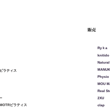
販売
Ryｋa
knitido
Natural
MANUK
ピラティス
Physio
MOU M
Real S
ー
2XU
MOTRピラティス
clap