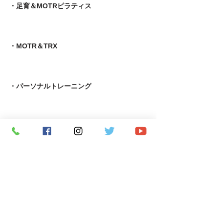
​・足育＆MOTRピラティス
・MOTR＆TRX​
・パーソナルトレーニング
​・究極の若返りプログラム
・APF術後機能回復専門指導者養成コース
・ピラティス養成コース