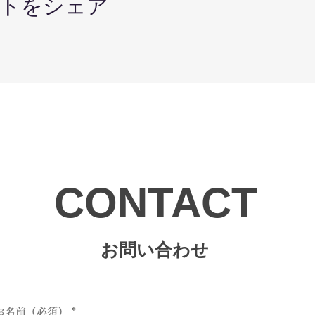
トをシェア
/ ピラティス / ジャイロキネシス講師
ィットネストレーナー / 漢方・薬膳認定講師 / タイ古式セラ
ける栄養学』
 ピラティス講師 / インディバセラピスト
学』
CONTACT
申し込み時に決済できます。
JCBはご利用いただけません。）
お問い合わせ
申し込み後、各手続きにて１週間以内にお支払いお願いいたし
行 第二営業支店（２５２）普通）７２１６３２２
ージを行ってからお支払いください。）
お名前（必須）