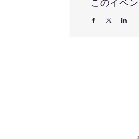
このイベン
健康運動実践指導士 
『基礎解剖学』
・小川寿恵 講師
NESTAメンタルフ
『術後の回復を助
・長田美紀 講師
看護師 / 助産師 /
『不定愁訴の生理
【お支払い方法】
オンライン決済 お
・クレジットカード（
オフライン決済 お
・銀行振込 楽天銀
・
Pay Pay
（残高チャ