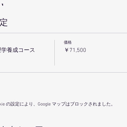
ル】
０ 『基礎解剖学』 向井いくよ
定
００ 休憩
００ 『不定愁訴の生理学』長田美紀
価格
理学養成コース
￥71,500
０ 『術後の回復を助ける栄養学』小川寿恵
００ 休憩
００ 『ファシア・リンパ』大野有三
ソナルトレーナー
ie の設定により、Google マップはブロックされました。
パ』