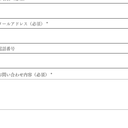
ーリングオフについて
成立したチケットは、お客様都合による、取替、変更、
できません。
メールアドレス（必須）
販売したチケットには、クーリングオフは適用されません。
電話番号
お問い合わせ内容（必須）
送信