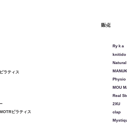
販売
Ryｋa
knitido
Natural
MANUK
ピラティス
Physio
MOU M
Real S
ー
2XU
MOTRピラティス
clap
Mystiq