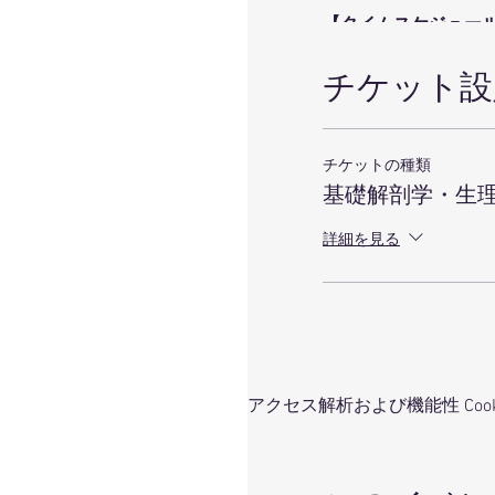
【タイムスケジュー
７/２３(木）
９：００～１２：０
チケット設
１２：００～１３：
１３：００～１６：
チケットの種類
７/２４（金）
基礎解剖学・生
９：００～１２：０
１２：００～１３：
詳細を見る
１３：００～１６：
【講師紹介】
・大野有三 講師
理学療法士/ パー
アクセス解析および機能性 Cook
『ファシア・リン
・向井いくよ 講師