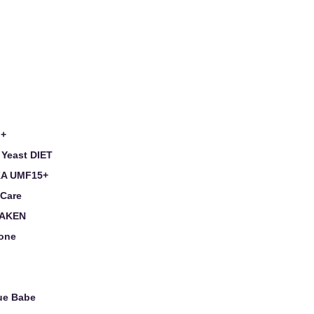
 +
 Yeast DIET
A UMF15+
 Care
AKEN
tone
ue Babe