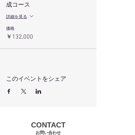
成コース
受講料１３２，０００円
《お支払い方法》
詳細を見る
・クレジットカード（JCBはご利用いただけ
ません。）
価格
・銀行振込 楽天銀行 第二営業支店
￥132,000
（252）普通）7216322
お申し込み後、１週間以内にお振込お願い
いたします。
※ご予約の変更・クーリングオフについて
チケット購入契約が成立したチケットは、
お客様都合による、取替、変更、キャンセル
はお受けできません。
なお、本サービスで販売したチケットに
このイベントをシェア
は、クーリングオフは適用されません。
Studio ohana FITNESS
CONTACT
お問い合わせ