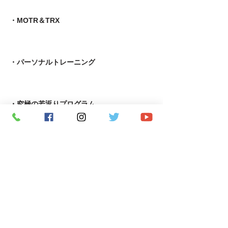
・MOTR＆TRX​
・パーソナルトレーニング
​・究極の若返りプログラム
・APF術後機能回復専門指導者養成コース
・ピラティス養成コース