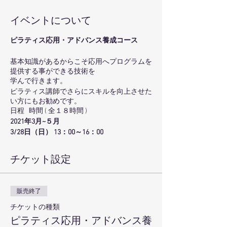
イベントについて
ピラティス応用・アドバンス養成コース
基本知識があるからこそ応用へプログラムを
提供する事ができる技術を
学んで行きます。
ピラティス講師でさらにスキルを向上させた
い方にもお勧めです。
日程 時間 ( 全１８時間 )
2021年3月~５月
3/28日（日） 13：00～16：00
4/ 4日（日） 13：00～16：00
11日（日） 13：00～16：00
チケット設定
18日（日） 13：00～16：00
25日（日） 13：00～16：00
5/16日（日） 13：00～16：00
販売終了
担当講師：向井いくよ
チケットの種類
サポート： 鈴木智香子
ピラティス応用・アドバンス養