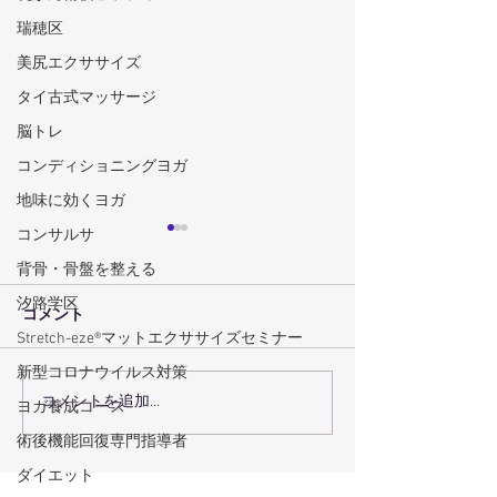
瑞穂区
美尻エクササイズ
タイ古式マッサージ
脳トレ
コンディショニングヨガ
地味に効くヨガ
コンサルサ
背骨・骨盤を整える
汐路学区
コメント
Stretch-eze®マットエクササイズセミナー
新型コロナウイルス対策
コメントを追加…
術後回復プログラムで術
瑞穂区の機能ト
ヨガ養成コース
後回復を最大化するコー
グで体の機能を
術後機能回復専門指導者
スの選び方
方法
ダイエット