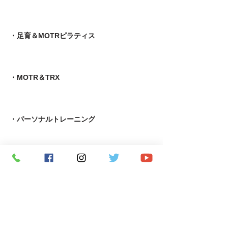
​・足育＆MOTRピラティス
・MOTR＆TRX​
・パーソナルトレーニング
​・究極の若返りプログラム
・APF術後機能回復専門指導者養成コース