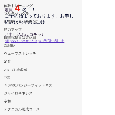
４
体幹トレーニング
名！！
定員
マサラバングラ
ご予約始まっております。お申し
ピラティス（子連OK）
込みはお早めに…😊
筋力アップ
お申し込みはコチラ↓
日曜祝祭日は定休日
https://line.me/ti/p/u9fGHa8UuH
ZUMBA
ウェーブストレッチ
足育
ohanaStyleDiet
TRX
４DPROバンジーフィットネス
ジャイロキネシス
令和
テクニカル養成コース