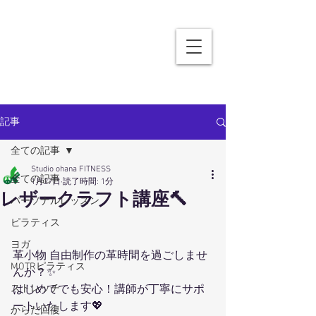
記事
全ての記事
Studio ohana FITNESS
全ての記事
1月27日
読了時間: 1分
レザークラフト講座🔨
パーソナルレッスン
ピラティス
ヨガ
革小物 自由制作の革時間を過ごしませ
MOTRピラティス
んか？✨
ストレッチ
はじめてでも安心！講師が丁寧にサポ
ートいたします💖
からだ回復