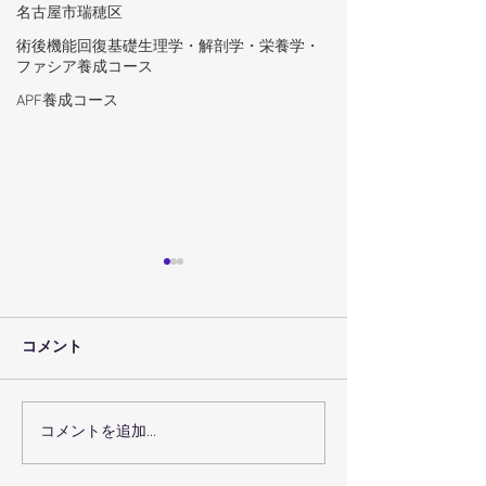
名古屋市瑞穂区
術後機能回復基礎生理学・解剖学・栄養学・
ファシア養成コース
APF養成コース
コメント
コメントを追加…
術後回復プログラムで術
瑞穂区の機能ト
後回復を最大化するコー
グで体の機能を