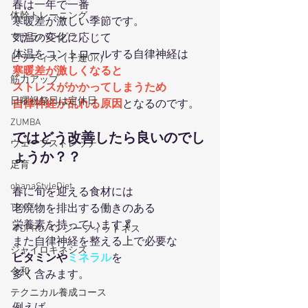
春は一年で一番
体幹トレーニング
寒暖差
が激しい季節です。
マサラバングラ
気温の変化に応じて
体温をコントロールする自律神経は
ピラティス（子連OK）
寒暖差が激しくなると
筋力アップ
ストレスがかかってしまうため
日曜祝祭日は定休日
自律神経が乱れる原因
となるのです。
ZUMBA
ではどう改善したら良いのでし
ウェーブストレッチ
ょうか？？
足育
ohanaStyleDiet
春に旬を迎える食材には
TRX
老廃物を排出する働きのある
栄養素を持っています🥬
４DPROバンジーフィットネス
また自律神経を整える上で必要な
ジャイロキネシス
ビタミン
や
ミネラル
を
令和
多く含みます。
テクニカル養成コース