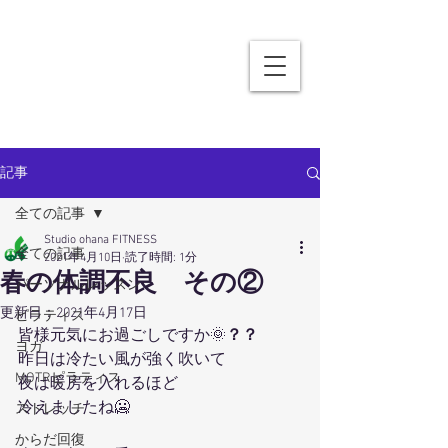
記事
全ての記事
Studio ohana FITNESS
全ての記事
2021年4月10日
読了時間: 1分
春の体調不良 その②
パーソナルレッスン
更新日：
2021年4月17日
ピラティス
皆様元気にお過ごしですか🌞
？？
ヨガ
昨日は冷たい風が強く吹いて
MOTRピラティス
夜は暖房を入れるほど
冷えましたね🥶
ストレッチ
からだ回復