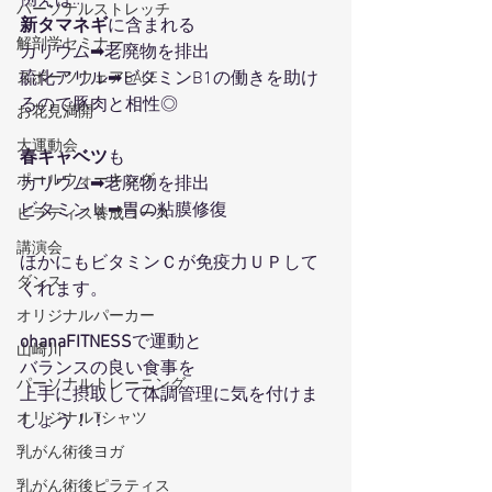
例えば…
パーソナルストレッチ
新タマネギ
に含まれる
解剖学セミナー
カリウム➡老廃物を排出
硫化アリル➡ビタミンB1の働きを助け
スポーツウェアSALE
るので豚肉と相性◎
お花見満開
大運動会
春キャベツ
も
ポールウォーキング
カリウム➡老廃物を排出
ビタミンＵ➡胃の粘膜修復
ピラティス養成コース
講演会
ほかにもビタミンＣが免疫力ＵＰして
ダンス
くれます。
オリジナルパーカー
ohanaFITNESS
で運動と
山崎川
バランスの良い食事を
パーソナルトレーニング
上手に摂取して体調管理に気を付けま
オリジナルTシャツ
しょう！！
乳がん術後ヨガ
乳がん術後ピラティス