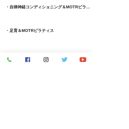
・自律神経コンディショニング＆MOTRピラティス
​・足育＆MOTRピラティス
・MOTR＆TRX​
・パーソナルトレーニング
​・究極の若返りプログラム
・APF術後機能回復専門指導者養成コース