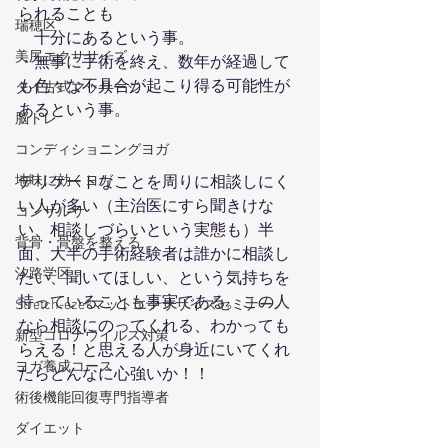
られることも
瑞穂区
    十分にあるという事。
美尻エクササイズ
・無事に手術を終え、数年が経過して
も色々な不具合が起こり得る可能性が
タイ古式マッサージ
あるという事。
脳トレ
コンディショニングヨガ
地味に効くヨガ
デリケートなことを周りに相談しにく
い人が多い（主治医にすら聞きけな
コンサルサ
い、相談しづらいという実態も）半
背骨・骨盤を整える
面、大半の手術経験者は誰かに相談し
汐路学区
たい、聞いてほしい、という気持ちを
持っていることも事実である。この人
Stretch-eze®マットエクササイズセミナー
なら相談にのってくれる、わかっても
新型コロナウイルス対策
らえる！と思える人が身近にいてくれ
ヨガ養成コース
たらどんなに心強いか！！
術後機能回復専門指導者
ダイエット