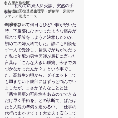
名古屋市瑞穂区
1.  「初めての婦人科受診、突然の手
術後機能回復基礎生理学・解剖学・栄養学・
術」
ファシア養成コース
APF養成コース
風邪をひいて何日もひどい咳が続いた
時、下腹部にひきつったような痛みが
現れて受診をしようと決意したのが、
初めての婦人科でした。誰にも相談せ
ず一人で受診し、緊張でがちがちだっ
た私に年配の男性医師が最初に言った
言葉は「こんな大きい腫瘍、今まで気
づかなかったんか？」という事でし
た。高校生の頃から、ダイエットして
も凹まない下腹部にはずっと悩んでい
ましたが、まさかそんなこととは…
「悪性腫瘍の可能性もあるのでできる
だけ早く手術を」との診断で、ばたば
たと入院の準備を進める中、「仕事の
代行はまかせて！！大丈夫！安心して