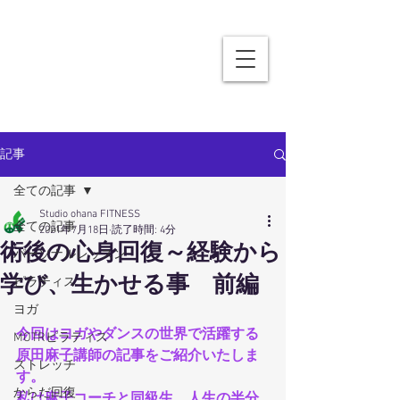
記事
全ての記事
Studio ohana FITNESS
全ての記事
2021年7月18日
読了時間: 4分
術後の心身回復～経験から
パーソナルレッスン
学び、生かせる事 前編
ピラティス
ヨガ
今回はヨガやダンスの世界で活躍する
MOTRピラティス
原田麻子講師の記事をご紹介いたしま
ストレッチ
す。
からだ回復
私は麻子コーチと同級生、人生の半分