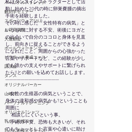
私はダンスインストラクターとして活
パーソナルストレッチ
動し始めた20代の時に卵巣嚢腫の摘出
解剖学セミナー
手術を経験しました。
スポーツウェアSALE
その時に感じた「女性特有の病気」と
いうものに対する不安、術後にヨガと
お花見満開
の出会いで自分のココロと身体を見直
大運動会
し、前向きに捉えることができるよう
ポールウォーキング
になれたこと、周囲からの心強かった
ピラティス養成コース
言葉やサポートなど、この経験が少し
でも誰かの支えやサポートに繋げられ
講演会
たら!!との願いを込めてお話しします。
ダンス
——————————————
オリジナルパーカー
・女性の生殖器の病気ということで、
山崎川
身体の違和感や病気かも?ということも
パーソナルトレーニング
周囲に
オリジナルTシャツ
     相談しにくいという事。
乳がん術後ヨガ
・手術の不安、恐怖も大きいが、それ
でもちょっとした言葉や心遣いに助け
乳がん術後ピラティス