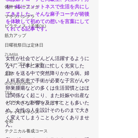
を一緒にフィットネスで生活を共にし
体幹トレーニング
てきました。そんな麻子コーチが術後
マサラバングラ
を体験して初めての想いを言葉にして
ピラティス（子連OK）
くれてる記事です。
筋力アップ
日曜祝祭日は定休日
ZUMBA
女性が社会でどんどん活躍するように
ウェーブストレッチ
なり、仕事に家庭に忙しく充実した
日々を送る中で突然降りかかる病。婦
足育
人科系疾患で手術が必要な子宮がんや
ohanaStyleDiet
卵巣腫瘍などの多くは生活習慣とはほ
TRX
ぼ関係なく起こり、また妊娠や出産な
４DPROバンジーフィットネス
どに大きな影響を及ぼすことも多いた
め、女性の人生設計そのものまで大き
ジャイロキネシス
く変えてしまうことも少なくありませ
令和
ん。
テクニカル養成コース