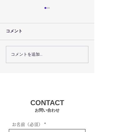
コメント
コメントを追加…
術後回復プログラムで術
瑞穂区の機能ト
後回復を最大化するコー
グで体の機能を
スの選び方
方法
CONTACT
お問い合わせ
お名前（必須）