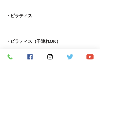
・ピラティス
・ピラティス（子連れOK）
・ピラティス＆ウエーブリング
・自律神経コンディショニング＆ピラティス
・TRX＆ストレッチ