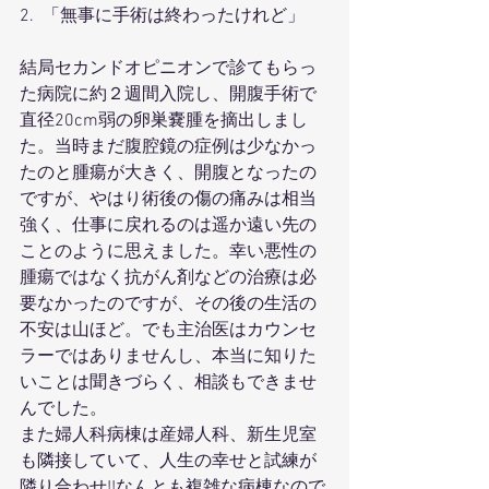
2.  「無事に手術は終わったけれど」
結局セカンドオピニオンで診てもらっ
た病院に約２週間入院し、開腹手術で
直径20cm弱の卵巣嚢腫を摘出しまし
た。当時まだ腹腔鏡の症例は少なかっ
たのと腫瘍が大きく、開腹となったの
ですが、やはり術後の傷の痛みは相当
強く、仕事に戻れるのは遥か遠い先の
ことのように思えました。幸い悪性の
腫瘍ではなく抗がん剤などの治療は必
要なかったのですが、その後の生活の
不安は山ほど。でも主治医はカウンセ
ラーではありませんし、本当に知りた
いことは聞きづらく、相談もできませ
んでした。
また婦人科病棟は産婦人科、新生児室
も隣接していて、人生の幸せと試練が
隣り合わせ!!なんとも複雑な病棟なので