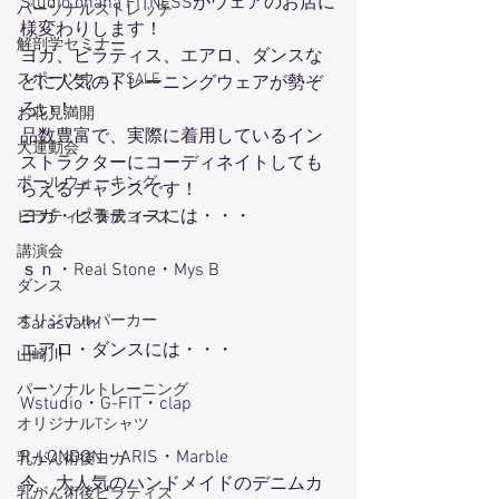
Studio ohana FITNESSがウェアのお店に
パーソナルストレッチ
様変わりします！
解剖学セミナー
ヨガ、ピラティス、エアロ、ダンスな
スポーツウェアSALE
どに人気のトレーニングウェアが勢ぞ
ろい！
お花見満開
品数豊富で、実際に着用しているイン
大運動会
ストラクターにコーディネイトしても
ポールウォーキング
らえるチャンスです！
ヨガ・ピラティスには・・・
ピラティス養成コース
講演会
ｓｎ・Real Stone・Mys B
ダンス
オリジナルパーカー
Sarasvathi
エアロ・ダンスには・・・
山崎川
パーソナルトレーニング
Wstudio・G-FIT・clap
オリジナルTシャツ
R-LONDON・ARIS・Marble
乳がん術後ヨガ
今、大人気のハンドメイドのデニムカ
乳がん術後ピラティス