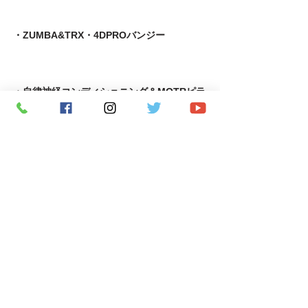
・ZUMBA&TRX・4DPROバンジー
・自律神経コンディショニング＆MOTRピラティス
​・足育＆MOTRピラティス
・MOTR＆TRX​
・パーソナルトレーニング