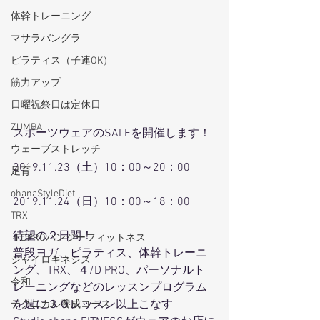
体幹トレーニング
マサラバングラ
ピラティス（子連OK）
筋力アップ
日曜祝祭日は定休日
ZUMBA
スポーツウェアのSALEを開催します！
ウェーブストレッチ
2019.11.23（土）10：00～20：00
足育
ohanaStyleDiet
2019.11.24（日）10：00～18：00
TRX
待望の２日間！
４DPROバンジーフィットネス
普段ヨガ、ピラティス、体幹トレーニ
ジャイロキネシス
ング、TRX、４/D PRO、パーソナルト
令和
レーニングなどのレッスンプログラム
を週に３０レッスン以上こなす
テクニカル養成コース