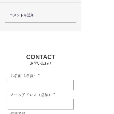
コメントを追加…
術後回復プログラムで術
瑞穂区の機能ト
後回復を最大化するコー
グで体の機能を
スの選び方
方法
CONTACT
お問い合わせ
お名前（必須）
メールアドレス（必須）
電話番号