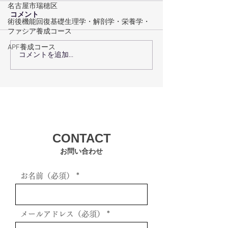
名古屋市瑞穂区
コメント
術後機能回復基礎生理学・解剖学・栄養学・
ファシア養成コース
APF養成コース
コメントを追加…
術後回復プログラムで術
瑞穂区の機能ト
後回復を最大化するコー
グで体の機能を
スの選び方
方法
CONTACT
お問い合わせ
お名前（必須）
メールアドレス（必須）