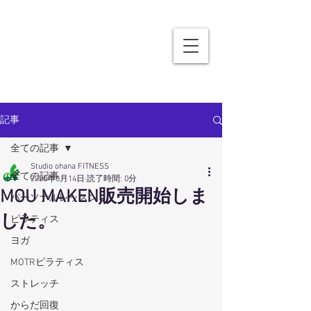
記事
全ての記事
Studio ohana FITNESS
全ての記事
2020年8月14日
読了時間: 0分
MOU MAKEN販売開始しま
パーソナルレッスン
した。
ピラティス
ヨガ
MOTRピラティス
ストレッチ
からだ回復