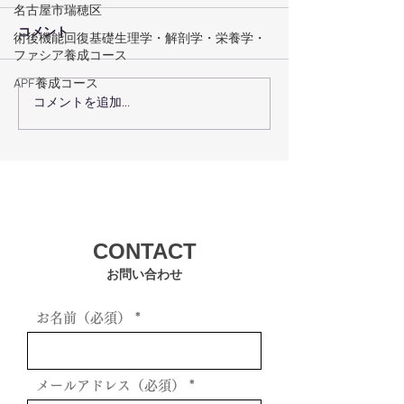
名古屋市瑞穂区
コメント
術後機能回復基礎生理学・解剖学・栄養学・
ファシア養成コース
APF養成コース
コメントを追加…
術後回復プログラムで術
瑞穂区の機能ト
後回復を最大化するコー
グで体の機能を
スの選び方
方法
CONTACT
お問い合わせ
お名前（必須）
メールアドレス（必須）