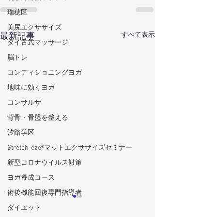
瑞穂区
美尻エクササイズ
すべて表示
最新記事
タイ古式マッサージ
脳トレ
コンディショニングヨガ
地味に効くヨガ
コンサルサ
背骨・骨盤を整える
汐路学区
Stretch-eze®マットエクササイズセミナー
新型コロナウイルス対策
ヨガ養成コース
術後機能回復専門指導者
ダイエット