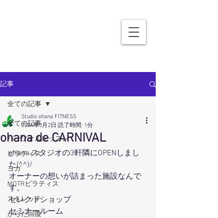
記事
全ての記事
Studio ohana FITNESS
全ての記事
2024年5月2日
読了時間: 1分
ohana de CARNIVAL
パーソナルレッスン
ohana スタジオの3軒隣にOPENしまし
ピラティス
た(^^)/
ヨガ
オーナーの想いが詰まった施設なんで
MOTRピラティス
す。
ストレッチ
セレクトショップ
セミナールーム
からだ回復