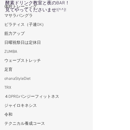
酵素ドリンク教室と夜のBAR！
体幹トレーニング
見てやってくださいませ!(^^)!
マサラバングラ
ピラティス（子連OK）
筋力アップ
日曜祝祭日は定休日
ZUMBA
ウェーブストレッチ
足育
ohanaStyleDiet
TRX
４DPROバンジーフィットネス
ジャイロキネシス
令和
テクニカル養成コース