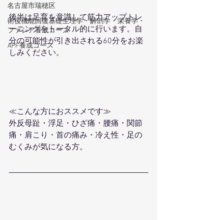
名古屋市瑞穂区
後半は足育を意識して筋力アップトレ
術後機能回復基礎生理学・解剖学・栄養学・
ーニングをトータル的に行います。自
ファシア養成コース
分の可能性が引き出される60分をお楽
APF養成コース
しみください。
≪こんな方におススメです≫
外反母趾・浮足・ひざ痛・腰痛・関節
痛・肩こり・首の痛み・冷え性・足の
むくみが気になる方。