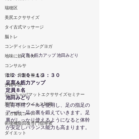
瑞穂区
美尻エクササイズ
タイ古式マッサージ
脳トレ
コンディショニングヨガ
足育＆筋力アップ 池田みどり
地味に効くヨガ
コンサルサ
１２：３０～１３：３０
背骨・骨盤を整える
足育＆筋力アップ
汐路学区
定員８名
Stretch-eze®マットエクササイズセミナー
池田みどり
新型コロナウイルス対策
足育専用ツールを使用し、足の指足の
アーチ・足の裏を鍛えていきます。足
ヨガ養成コース
裏がしっかり使えるようになると体幹
術後機能回復専門指導者
が安定しバランス能力も高まります。 
ダイエット