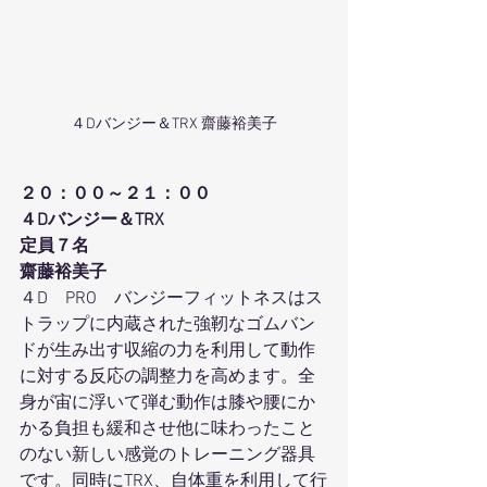
４Dバンジー＆TRX 齋藤裕美子
２０：００～２１：００
４Dバンジー＆TRX
定員７名
齋藤裕美子
４D　PRO　バンジーフィットネスはス
トラップに内蔵された強靭なゴムバン
ドが生み出す収縮の力を利用して動作
に対する反応の調整力を高めます。全
身が宙に浮いて弾む動作は膝や腰にか
かる負担も緩和させ他に味わったこと
のない新しい感覚のトレーニング器具
です。同時にTRX、自体重を利用して行