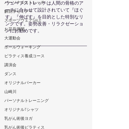
パーソナルストレッチ
ウェーブストレッチは人間の骨格のア
ーチに合わせて設計されていて『ほぐ
解剖学セミナー
す』『伸ばす』を目的とした特別なリ
スポーツウェアSALE
ングです。姿勢改善・リラクゼーショ
お花見満開
ンにお勧めです。
大運動会
ポールウォーキング
ピラティス養成コース
講演会
ダンス
オリジナルパーカー
山崎川
パーソナルトレーニング
オリジナルTシャツ
乳がん術後ヨガ
乳がん術後ピラティス