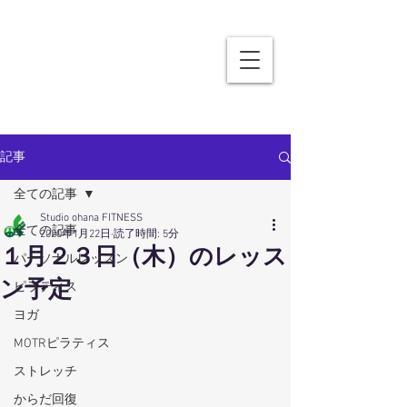
記事
全ての記事
Studio ohana FITNESS
全ての記事
2020年1月22日
読了時間: 5分
１月２３日（木）のレッス
パーソナルレッスン
ン予定
ピラティス
ヨガ
MOTRピラティス
ストレッチ
からだ回復