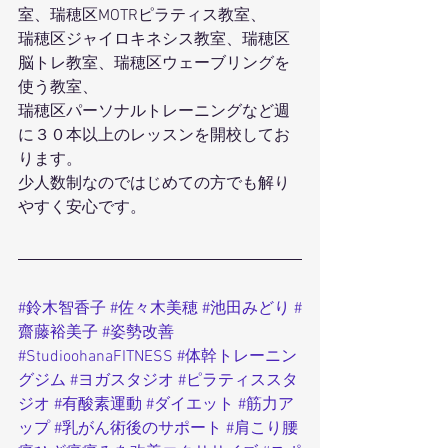
室、瑞穂区MOTRピラティス教室、
瑞穂区ジャイロキネシス教室、瑞穂区
脳トレ教室、瑞穂区ウェーブリングを
使う教室、
瑞穂区パーソナルトレーニングなど週
に３０本以上のレッスンを開校してお
ります。
少人数制なのではじめての方でも解り
やすく安心です。
#鈴木智香子
#佐々木美穂
#池田みどり
#
齋藤裕美子
#姿勢改善
#StudioohanaFITNESS
#体幹トレーニン
グジム
#ヨガスタジオ
#ピラティススタ
ジオ
#有酸素運動
#ダイエット
#筋力ア
ップ
#乳がん術後のサポート
#肩こり腰