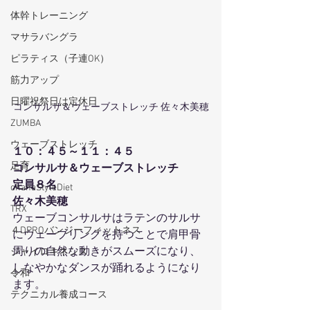
体幹トレーニング
マサラバングラ
ピラティス（子連OK）
筋力アップ
日曜祝祭日は定休日
コンサルサ＆ウェーブストレッチ 佐々木美穂
ZUMBA
ウェーブストレッチ
１０：４５～１１：４５
足育
コンサルサ＆ウェーブストレッチ
定員８名
ohanaStyleDiet
佐々木美穂
TRX
ウェーブコンサルサはラテンのサルサ
４DPROバンジーフィットネス
にウェーブリングを持つことで肩甲骨
周りの自然な動きがスムーズになり、
ジャイロキネシス
しなやかなダンスが踊れるようになり
令和
ます。
テクニカル養成コース