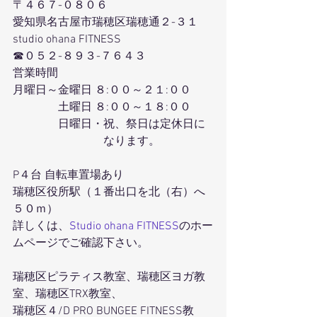
〒４６７-０８０６
愛知県名古屋市瑞穂区瑞穂通２-３１
studio ohana FITNESS
☎０５２-８９３-７６４３
営業時間
月曜日～金曜日 ８:００～２１:００
　　　　土曜日 ８:００～１８:００
　　　　日曜日・祝、祭日は定休日に
　　　　　　　　なります。
P４台 自転車置場あり
瑞穂区役所駅（１番出口を北（右）へ
５０ｍ）
詳しくは、
Studio ohana FITNESS
のホー
ムページでご確認下さい。
瑞穂区ピラティス教室、瑞穂区ヨガ教
室、瑞穂区TRX教室、
瑞穂区４/D PRO BUNGEE FITNESS教