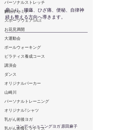
パーソナルストレッチ
肩こり、腰痛、ひざ痛、便秘、自律神
解剖学セミナー
経も整える方向へ導きます。
スポーツウェアSALE
お花見満開
大運動会
ポールウォーキング
ピラティス養成コース
講演会
ダンス
オリジナルパーカー
山崎川
パーソナルトレーニング
オリジナルTシャツ
乳がん術後ヨガ
コンディショニングヨガ 原田麻子
乳がん術後ピラティス