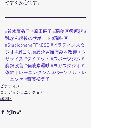
やすく安心です。
#鈴木智香子
#原田麻子
#瑞穂区役所駅
#
乳がん術後のサポート
#瑞穂区
#StudioohanaFITNESS
#ピラティススタ
ジオ
#肩こり腰痛ひざ痛痛みを改善エク
ササイズ
#ダイエット
#スポーツジム
#
姿勢改善
#有酸素運動
#ヨガスタジオ
#
体幹トレーニングジム
#パーソナルトレ
ーニング
#齋藤裕美子
ピラティス
コンディショニングヨガ
瑞穂区