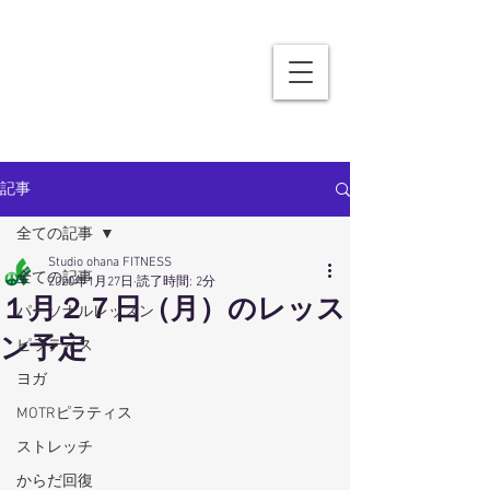
記事
全ての記事
Studio ohana FITNESS
全ての記事
2020年1月27日
読了時間: 2分
１月２７日（月）のレッス
パーソナルレッスン
ン予定
ピラティス
ヨガ
MOTRピラティス
ストレッチ
からだ回復