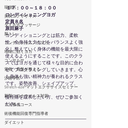
瑞穂区
１７：００～１８：００
コンディショニングヨガ
美尻エクササイズ
定員８名
タイ古式マッサージ
原田麻子
脳トレ
コンディショニングとは筋力、柔軟
性、全身持久力などをバランスよく強
コンディショニングヨガ
化し整えていく身体の機能を最大限に
地味に効くヨガ
使えるようにすることです。このクラ
コンサルサ
スではヨガを通じて様々な目的に合わ
背骨・骨盤を整える
せてプログラミングしていきます。心
も身体も強い精神力が養われるクラス
汐路学区
です。姿勢改善、シェイプアップ、
Stretch-eze®マットエクササイズセミナー
新型コロナウイルス対策
慢性痛を緩和したい方、ぜひご参加く
ださい。
ヨガ養成コース
術後機能回復専門指導者
ダイエット