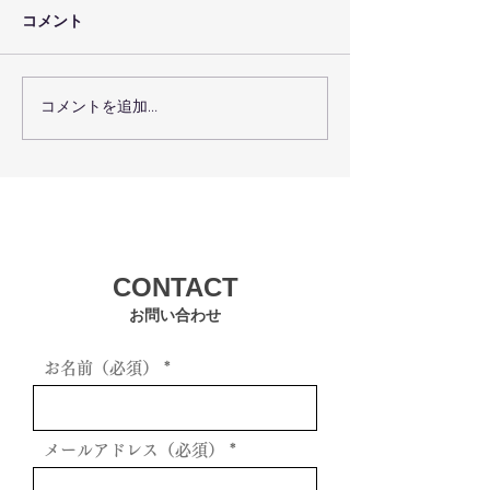
コメント
コメントを追加…
７月２９日（木）のレッ
７月 ２７（火
スン予定
ン予定
CONTACT
お問い合わせ
お名前（必須）
メールアドレス（必須）