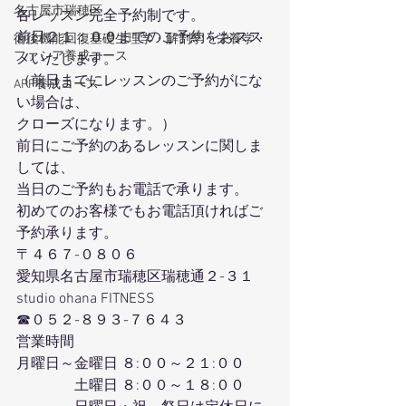
名古屋市瑞穂区
各レッスン完全予約制です。
前日２１：００までのご予約をおスス
術後機能回復基礎生理学・解剖学・栄養学・
ファシア養成コース
メいたします。
（前日までにレッスンのご予約がにな
APF養成コース
い場合は、
クローズになります。）
前日にご予約のあるレッスンに関しま
しては、
当日のご予約もお電話で承ります。
初めてのお客様でもお電話頂ければご
予約承ります。
〒４６７-０８０６
愛知県名古屋市瑞穂区瑞穂通２-３１
studio ohana FITNESS
☎０５２-８９３-７６４３
営業時間
月曜日～金曜日 ８:００～２１:００
　　　　土曜日 ８:００～１８:００