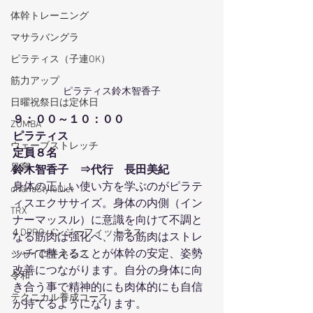
体幹トレーニング
マサラバングラ
ピラティス（子連OK）
筋力アップ
ピラティス鈴木智香子
日曜祝祭日は定休日
９：００～１０：００
ZUMBA
ピラティス
ウェーブストレッチ
定員８名
足育
鈴木智香子　⇒代行　長田美紀
身体の正しい使い方を学ぶのがピラテ
ohanaStyleDiet
ィスエクササイズ。身体の内側（イン
TRX
ナーマッスル）に意識を向けて不調と
４DPROバンジーフィットネス
なる筋肉は強化へ、滞る筋肉はストレ
ッチで整えることが体幹の安定、姿勢
ジャイロキネシス
改善につながります。自分の身体に向
令和
き合う事で精神的にも肉体的にも自信
テクニカル養成コース
が持てるようになります。