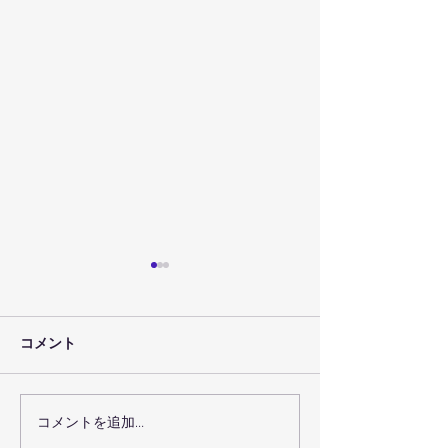
コメント
コメントを追加…
７月３０日（金）のレッ
７月２９日（木