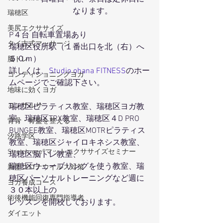
　　　　　　　　なります。
瑞穂区
美尻エクササイズ
P４台 自転車置場あり
タイ古式マッサージ
瑞穂区役所駅（１番出口を北（右）へ
５０ｍ）
脳トレ
詳しくは、
Studio ohana FITNESS
のホー
コンディショニングヨガ
ムページでご確認下さい。
地味に効くヨガ
コンサルサ
瑞穂区ピラティス教室、瑞穂区ヨガ教
室、瑞穂区TRX教室、瑞穂区４D PRO 
背骨・骨盤を整える
BUNGEE教室、瑞穂区MOTRピラティス
汐路学区
教室、瑞穂区ジャイロキネシス教室、
Stretch-eze®マットエクササイズセミナー
瑞穂区脳トレ教室、
瑞穂区ウェーブリングを使う教室、瑞
新型コロナウイルス対策
穂区パーソナルトレーニングなど週に
ヨガ養成コース
３０本以上の
術後機能回復専門指導者
レッスンを開校しております。
ダイエット