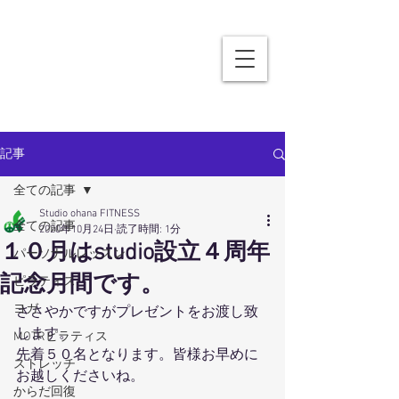
記事
全ての記事
Studio ohana FITNESS
全ての記事
2020年10月24日
読了時間: 1分
１０月はstudio設立４周年
パーソナルレッスン
記念月間です。
ピラティス
ヨガ
ささやかですがプレゼントをお渡し致
します。
MOTRピラティス
先着５０名となります。皆様お早めに
ストレッチ
お越しくださいね。
からだ回復