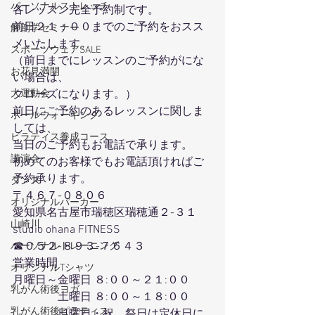
パーソナルストレッチ
各レッスン完全予約制です。
前日２１：００までのご予約をおスス
解剖学セミナー
メいたします。
スポーツウェアSALE
（前日までにレッスンのご予約がにな
お花見満開
い場合は、
クローズになります。）
大運動会
前日にご予約のあるレッスンに関しま
ポールウォーキング
しては、
ピラティス養成コース
当日のご予約もお電話で承ります。
講演会
初めてのお客様でもお電話頂ければご
予約承ります。
ダンス
〒４６７-０８０６
オリジナルパーカー
愛知県名古屋市瑞穂区瑞穂通２-３１
山崎川
studio ohana FITNESS
☎０５２-８９３-７６４３
パーソナルトレーニング
営業時間
オリジナルTシャツ
月曜日～金曜日 ８:００～２１:００
乳がん術後ヨガ
　　　　土曜日 ８:００～１８:００
乳がん術後ピラティス
　　　　日曜日・祝、祭日は定休日に