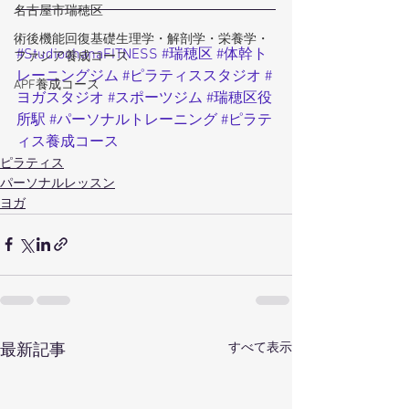
名古屋市瑞穂区
術後機能回復基礎生理学・解剖学・栄養学・
#StudioohanaFITNESS
#瑞穂区
#体幹ト
ファシア養成コース
レーニングジム
#ピラティススタジオ
#
APF養成コース
ヨガスタジオ
#スポーツジム
#瑞穂区役
所駅
#パーソナルトレーニング
#ピラテ
ィス養成コース
ピラティス
パーソナルレッスン
ヨガ
すべて表示
最新記事