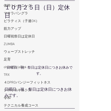
体幹トレーニング
１０月２５日（日）定休
マサラバングラ
日
ピラティス（子連OK）
筋力アップ
日曜祝祭日は定休日
ZUMBA
ウェーブストレッチ
足育
ohanaStyleDiet
日曜日、祝・祭日は定休日につきお休みで
す。
TRX
４DPROバンジーフィットネス
日曜日、祝・祭日は定休日につきお休
ジャイロキネシス
みです。
令和
テクニカル養成コース