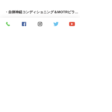
・自律神経コンディショニング＆MOTRピラティス
​・足育＆MOTRピラティス
・MOTR＆TRX​
・パーソナルトレーニング
​・究極の若返りプログラム