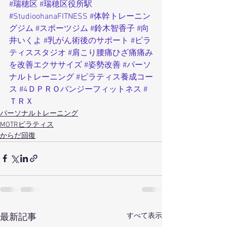
#瑞穂区
#瑞穂区役所駅
#StudioohanaFITNESS
#体幹トレーニン
グジム
#スポーツジム
#鈴木智香子
#向
井いくよ
#乳がん術後のサポート
#ピラ
ティススタジオ
#肩こり腰痛ひざ痛痛み
を改善エクササイズ
#姿勢改善
#パーソ
ナルトレーニング
#ピラティス養成コー
ス
#4ＤＰＲＯバンジーフィットネス
#
ＴＲＸ
パーソナルトレーニング
MOTRピラティス
からだ回復
すべて表示
最新記事