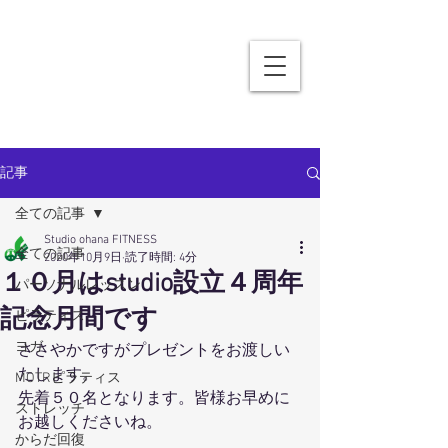
記事
全ての記事
Studio ohana FITNESS
全ての記事
2020年10月9日
読了時間: 4分
１０月はstudio設立４周年
パーソナルレッスン
記念月間です
ピラティス
ヨガ
ささやかですがプレゼントをお渡しい
たします。
MOTRピラティス
先着５０名となります。皆様お早めに
ストレッチ
お越しくださいね。
からだ回復