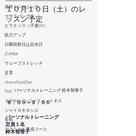
体幹トレーニング
１０月１０日（土）のレ
マサラバングラ
ッスン予定
ピラティス（子連OK）
筋力アップ
日曜祝祭日は定休日
ZUMBA
ウェーブストレッチ
足育
ohanaStyleDiet
パーソナルトレーニング 鈴木智香子
TRX
４DPROバンジーフィットネス
８：００～９：００
ジャイロキネシス
パーソナルトレーニング
令和
定員１名
テクニカル養成コース
鈴木智香子