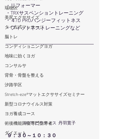
・リフォーマー 
瑞穂区
・TRXサスペンショントレーニング
美尻エクササイズ
・４/D PROバンジーフィットネス 
タイ古式マッサージ
・フィットネストレーニングなど
脳トレ
コンディショニングヨガ
地味に効くヨガ
コンサルサ
背骨・骨盤を整える
汐路学区
Stretch-eze®マットエクササイズセミナー
新型コロナウイルス対策
ヨガ養成コース
MOTRピラティス  丹羽寛子
術後機能回復専門指導者
ダイエット
９：３０～１０：３０