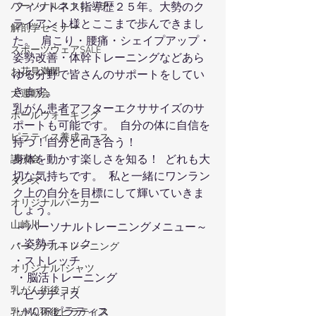
パーソナルストレッチ
フィットネス指導歴２５年。大勢のク
ライアント様とここまで歩んできまし
解剖学セミナー
た。  肩こり・腰痛・シェイプアップ・
スポーツウェアSALE
姿勢改善・体幹トレーニングなどあら
お花見満開
ゆる分野で皆さんのサポートをしてい
きます。
大運動会
乳がん患者アフターエクササイズのサ
ポールウォーキング
ポートも可能です。  自分の体に自信を
ピラティス養成コース
持つ！自分と向き合う！
身体を動かす楽しさを知る！  どれも大
講演会
切な気持ちです。  私と一緒にワンラン
ダンス
ク上の自分を目標にして輝いていきま
オリジナルパーカー
しょう。 
山崎川
 ～パーソナルトレーニングメニュー～ 
・姿勢チェック
パーソナルトレーニング
・ストレッチ
オリジナルTシャツ
 ・脳活トレーニング
乳がん術後ヨガ
・ピラティス 
・MOTRピラティス 
乳がん術後ピラティス