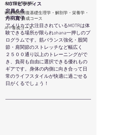
MOTRピラティス
名古屋市瑞穂区
定員６名
術後機能回復基礎生理学・解剖学・栄養学・
丹羽寛子
ファシア養成コース
アメリカで大注目されているMOTRは体
APF養成コース
験できる場所が限られohana一押しのプ
ログラムです。筋バランス強化・股関
節・肩関節のストレッチなど幅広く
２５００通り以上のトレーニングがで
き、負荷も自由に選択できる優れもの
ギアです。身体の内側に向き合って日
常のライフスタイルが快適に過ごせる
日がくるでしょう！