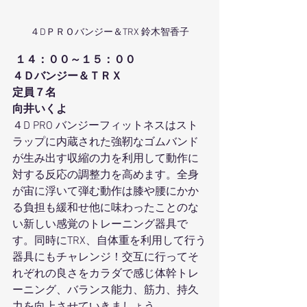
４DＰＲＯバンジー＆TRX 鈴木智香子
１４：００～１５：００
４Ｄバンジー＆ＴＲＸ
定員７名
向井いくよ
４D PRO バンジーフィットネスはスト
ラップに内蔵された強靭なゴムバンド
が生み出す収縮の力を利用して動作に
対する反応の調整力を高めます。全身
が宙に浮いて弾む動作は膝や腰にかか
る負担も緩和せ他に味わったことのな
い新しい感覚のトレーニング器具で
す。同時にTRX、自体重を利用して行う
器具にもチャレンジ！交互に行ってそ
れぞれの良さをカラダで感じ体幹トレ
ーニング、バランス能力、筋力、持久