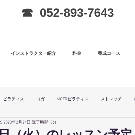
☎ 052-893-7643
インストラクター紹介
料金
養成コース
ピラティス
ヨガ
MOTRピラティス
ストレッチ
SS
2020年2月24日
読了時間: 3分
グラ
ピラティス（子連OK）
筋力アップ
日曜祝祭日は