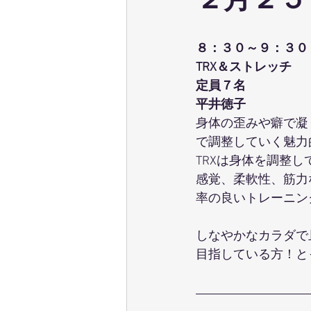
２月２５
ウェーブストレッチ
足育
８：３０～９：３０
TRX＆ストレッチ
テクニカル養成コース
パーソ
定員７名
平井徳子
身体の歪みや癖で凝
ポールウォーキング
ピラティ
で調整していく魅力
TRXは身体を調整
感覚、柔軟性、筋力
率の良いトレーニン
しなやかなカラダで
目指している方！と