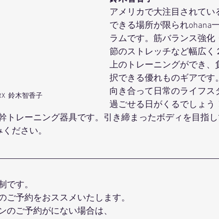
アメリカで大注目されている
できる場所が限られohana
ラムです。筋バランス強化
節のストレッチなど幅広く
上のトレーニングができ、
択できる優れものギアです
向き合って日常のライフス
TRX  鈴木智香子
過ごせる日がくるでしょう！
幹トレーニング器具です。引き締まったボディを目指してM
みください。
制です。
のご予約をおススメいたします。
ンのご予約がにない場合は、