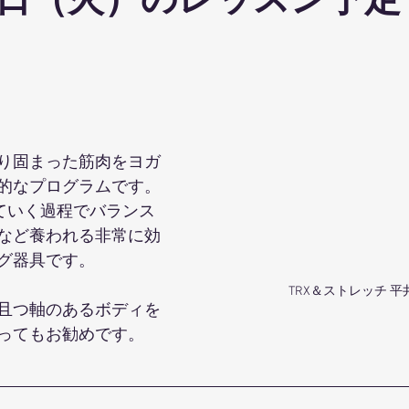
日（火）のレッスン予定
ohanaStyleDiet
TRX
４DPROバンジーフィットネス
ジ
ナルストレッチ
解剖学セミナー
スポーツウェアSALE
り固まった筋肉をヨガ
ス養成コース
講演会
ダンス
オリジナルパーカー
的なプログラムです。
していく過程でバランス
など養われる非常に効
グ器具です。
TRX＆ストレッチ 平
且つ軸のあるボディを
ってもお勧めです。