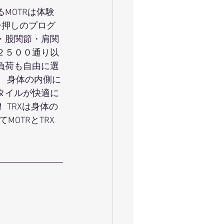
MOTRは体験
一押しのプログ
・股関節・肩関
２５００通り以
負荷も自由に選
。 身体の内側に
タイルが快適に
 TRXは身体の
OTRとTRX