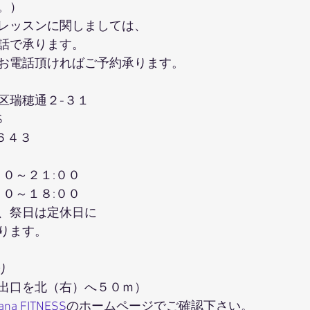
。）
レッスンに関しましては、
話で承ります。
お電話頂ければご予約承ります。
区瑞穂通２-３１
S
６４３
００～２１:００
００～１８:００
、祭日は定休日に
ります。
り
出口を北（右）へ５０ｍ）
hana FITNESS
のホームページでご確認下さい。