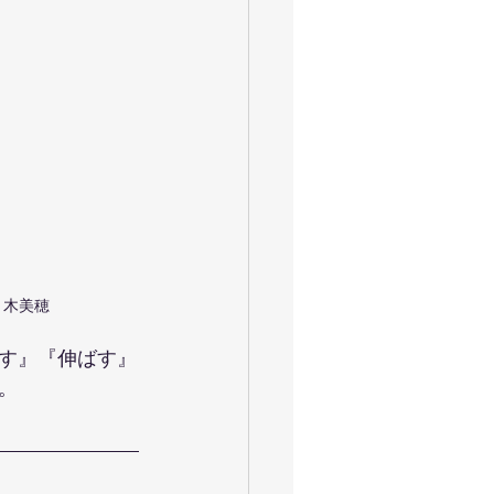
佐々木美穂
す』『伸ばす』
。