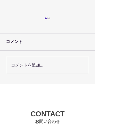
コメント
コメントを追加…
７月３０日（金）のレッ
７月２９日（木
スン予定
スン予定
CONTACT
お問い合わせ