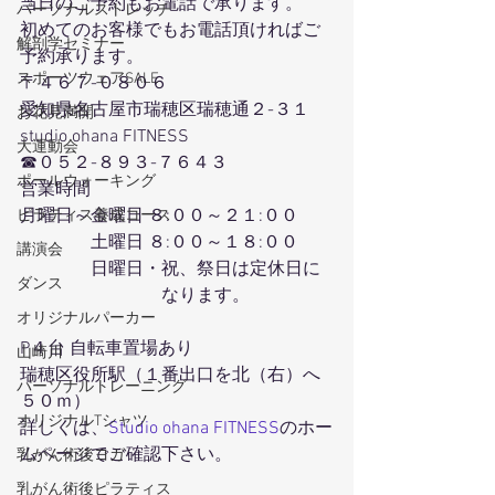
当日のご予約もお電話で承ります。
パーソナルストレッチ
初めてのお客様でもお電話頂ければご
解剖学セミナー
予約承ります。
スポーツウェアSALE
〒４６７-０８０６
愛知県名古屋市瑞穂区瑞穂通２-３１
お花見満開
studio ohana FITNESS
大運動会
☎０５２-８９３-７６４３
ポールウォーキング
営業時間
月曜日～金曜日 ８:００～２１:００
ピラティス養成コース
　　　　土曜日 ８:００～１８:００
講演会
　　　　日曜日・祝、祭日は定休日に
ダンス
　　　　　　　　なります。
オリジナルパーカー
P４台 自転車置場あり
山崎川
瑞穂区役所駅（１番出口を北（右）へ
パーソナルトレーニング
５０ｍ）
オリジナルTシャツ
詳しくは、
Studio ohana FITNESS
のホー
ムページでご確認下さい。
乳がん術後ヨガ
乳がん術後ピラティス