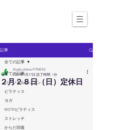
記事
全ての記事
Studio ohana FITNESS
全ての記事
2021年2月27日
読了時間: 1分
２月２８日（日）定休日
パーソナルレッスン
ピラティス
ヨガ
MOTRピラティス
ストレッチ
からだ回復