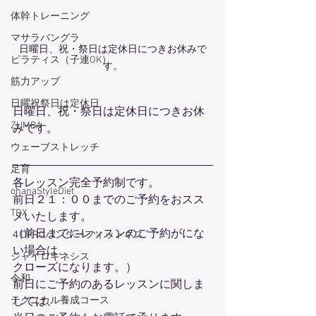
体幹トレーニング
マサラバングラ
日曜日、祝・祭日は定休日につきお休みで
ピラティス（子連OK）
す。
筋力アップ
日曜祝祭日は定休日
日曜日、祝・祭日は定休日につきお休
ZUMBA
みです。
ウェーブストレッチ
足育
各レッスン完全予約制です。
ohanaStyleDiet
前日２１：００までのご予約をおスス
TRX
メいたします。
（前日までにレッスンのご予約がにな
４DPROバンジーフィットネス
い場合は、
ジャイロキネシス
クローズになります。）
令和
前日にご予約のあるレッスンに関しま
しては、
テクニカル養成コース