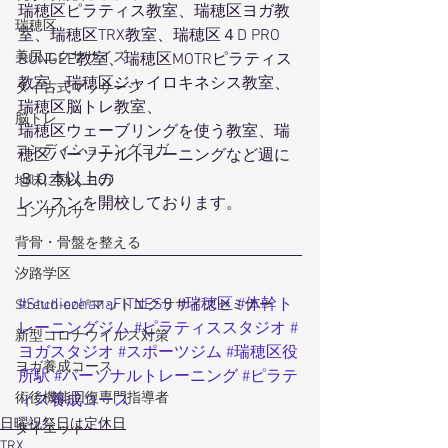
瑞穂区ピラティス教室、瑞穂区ヨガ教
瑞穂区
室、瑞穂区TRX教室、瑞穂区４D PRO 
美尻エクササイズ
BUNGEE教室、瑞穂区MOTRピラティス
教室、瑞穂区ジャイロキネシス教室、
タイ古式マッサージ
瑞穂区脳トレ教室、
脳トレ
瑞穂区ウェーブリングを使う教室、瑞
コンディショニングヨガ
穂区パーソナルトレーニングなど週に
３０本以上の
地味に効くヨガ
レッスンを開校しております。
コンサルサ
背骨・骨盤を整える
汐路学区
#StudioohanaFITNESS
#瑞穂区
#体幹ト
Stretch-eze®マットエクササイズセミナー
レーニングジム
#ピラティススタジオ
#
新型コロナウイルス対策
ヨガスタジオ
#スポーツジム
#瑞穂区役
ヨガ養成コース
所駅
#パーソナルトレーニング
#ピラテ
術後機能回復専門指導者
ィス養成コース
日曜祝祭日は定休日
ダイエット
TRX