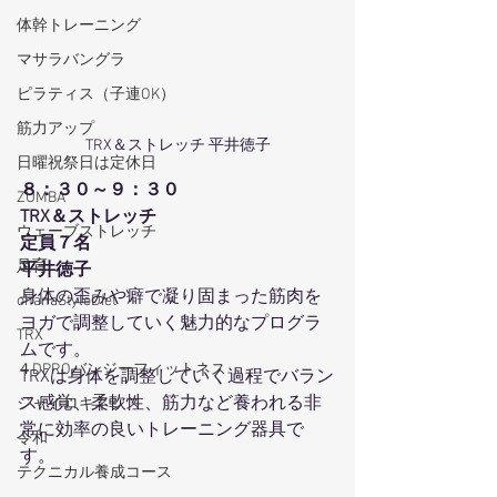
体幹トレーニング
マサラバングラ
ピラティス（子連OK）
筋力アップ
TRX＆ストレッチ 平井徳子
日曜祝祭日は定休日
８：３０～９：３０
ZUMBA
TRX＆ストレッチ
ウェーブストレッチ
定員７名
足育
平井徳子
身体の歪みや癖で凝り固まった筋肉を
ohanaStyleDiet
ヨガで調整していく魅力的なプログラ
TRX
ムです。
４DPROバンジーフィットネス
TRXは身体を調整していく過程でバラン
ス感覚、柔軟性、筋力など養われる非
ジャイロキネシス
常に効率の良いトレーニング器具で
令和
す。
テクニカル養成コース