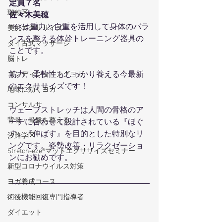
定員７名
瑞穂区
佐々木美穂
TRXは重力と自重を活用して身体のバラ
美尻エクササイズ
ンスを整える体幹トレーニング器具の
タイ古式マッサージ
ことです。
脳トレ
筋力、柔軟性もしっかり養える今最新
コンディショニングヨガ
のエクササイズです！
地味に効くヨガ
コンサルサ
ウェーブストレッチは人間の骨格のア
背骨・骨盤を整える
ーチに合わせて設計されている『ほぐ
す』『伸ばす』を目的とした特別なリ
汐路学区
ングです。姿勢改善・リラクゼーショ
Stretch-eze®マットエクササイズセミナー
ンにお勧めです。
新型コロナウイルス対策
ヨガ養成コース
術後機能回復専門指導者
ダイエット