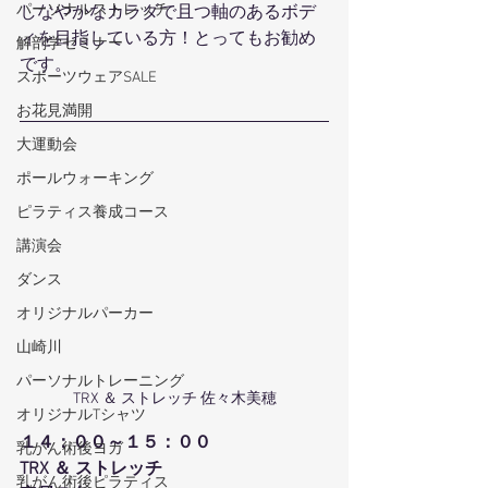
パーソナルストレッチ
しなやかなカラダで且つ軸のあるボデ
ィを目指している方！とってもお勧め
解剖学セミナー
です。
スポーツウェアSALE
お花見満開
大運動会
ポールウォーキング
ピラティス養成コース
講演会
ダンス
オリジナルパーカー
山崎川
パーソナルトレーニング
TRX ＆ ストレッチ 佐々木美穂
オリジナルTシャツ
１４：００～１５：００
乳がん術後ヨガ
TRX ＆ ストレッチ
乳がん術後ピラティス