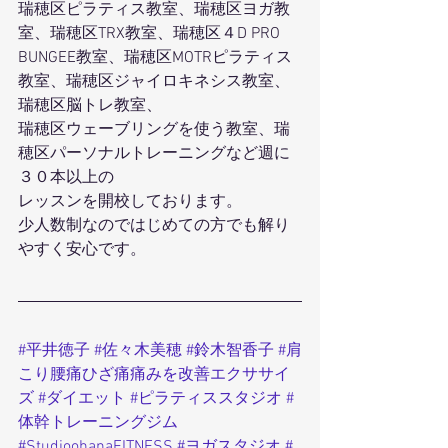
瑞穂区ピラティス教室、瑞穂区ヨガ教
室、瑞穂区TRX教室、瑞穂区４D PRO 
BUNGEE教室、瑞穂区MOTRピラティス
教室、瑞穂区ジャイロキネシス教室、
瑞穂区脳トレ教室、
瑞穂区ウェーブリングを使う教室、瑞
穂区パーソナルトレーニングなど週に
３０本以上の
レッスンを開校しております。
少人数制なのではじめての方でも解り
やすく安心です。
#平井徳子
#佐々木美穂
#鈴木智香子
#肩
こり腰痛ひざ痛痛みを改善エクササイ
ズ
#ダイエット
#ピラティススタジオ
#
体幹トレーニングジム
#StudioohanaFITNESS
#ヨガスタジオ
#