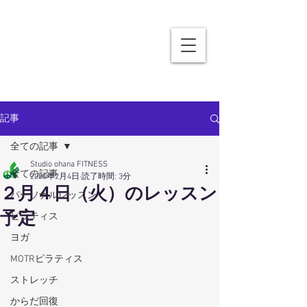
記事
全ての記事
Studio ohana FITNESS
全ての記事
2020年2月4日
読了時間: 3分
２月４日（火）のレッスン
パーソナルレッスン
予定
ピラティス
ヨガ
MOTRピラティス
ストレッチ
からだ回復