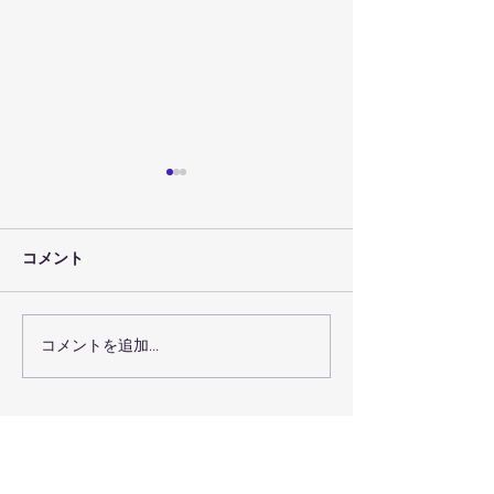
コメント
コメントを追加…
７月３０日（金）のレッ
７月２９日（木
スン予定
スン予定