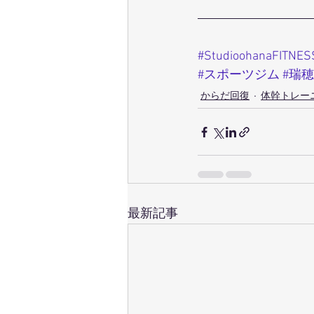
#StudioohanaFITNES
#スポーツジム
#瑞
からだ回復
体幹トレー
最新記事