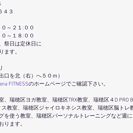
S
６４３
００～２１:００
００～１８:００
、祭日は定休日に
ります。
り
出口を北（右）へ５０ｍ）
hana FITNESS
のホームページでご確認下さい。
、瑞穂区ヨガ教室、瑞穂区TRX教室、瑞穂区４D PRO B
ティス教室、瑞穂区ジャイロキネシス教室、瑞穂区脳トレ
グを使う教室、瑞穂区パーソナルトレーニングなど週に
おります。