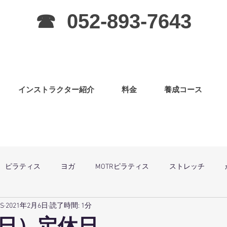
☎ 052-893-7643
インストラクター紹介
料金
養成コース
ピラティス
ヨガ
MOTRピラティス
ストレッチ
SS
2021年2月6日
読了時間: 1分
グラ
ピラティス（子連OK）
筋力アップ
日曜祝祭日は