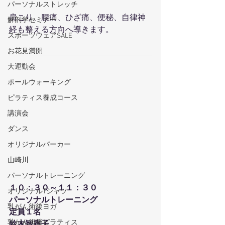
パーソナルストレッチ
肩こり、腰痛、ひざ痛、便秘、自律神
解剖学セミナー
経も整える方向へ導きます。
スポーツウェアSALE
お花見満開
大運動会
ポールウォーキング
ピラティス養成コース
講演会
ダンス
オリジナルパーカー
山崎川
パーソナルトレーニング
１０：３０～１１：３０
オリジナルTシャツ
パーソナルトレーニング
乳がん術後ヨガ
定員１名
乳がん術後ピラティス
鈴木智香子