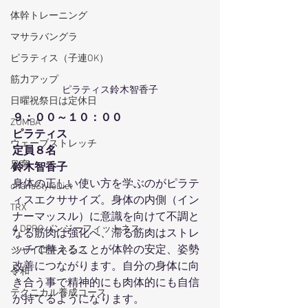
体幹トレーニング
マサラバングラ
ピラティス（子連OK）
筋力アップ
ピラティス鈴木智香子
日曜祝祭日は定休日
９：００～１０：００
ZUMBA
ピラティス
ウェーブストレッチ
定員８名
足育
鈴木智香子
身体の正しい使い方を学ぶのがピラテ
ohanaStyleDiet
ィスエクササイズ。身体の内側（イン
TRX
ナーマッスル）に意識を向けて不調と
４DPROバンジーフィットネス
なる筋肉は強化へ、滞る筋肉はストレ
ッチで整えることが体幹の安定、姿勢
ジャイロキネシス
改善につながります。自分の身体に向
令和
き合う事で精神的にも肉体的にも自信
テクニカル養成コース
が持てるようになります。