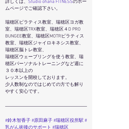
詳しくは、
Studio ohana FITNESS
のホー
ムページでご確認下さい。
瑞穂区ピラティス教室、瑞穂区ヨガ教
室、瑞穂区TRX教室、瑞穂区４D PRO 
BUNGEE教室、瑞穂区MOTRピラティス
教室、瑞穂区ジャイロキネシス教室、
瑞穂区脳トレ教室、
瑞穂区ウェーブリングを使う教室、瑞
穂区パーソナルトレーニングなど週に
３０本以上の
レッスンを開校しております。
少人数制なのではじめての方でも解り
やすく安心です。
#鈴木智香子
#原田麻子
#瑞穂区役所駅
#
乳がん術後のサポート
#瑞穂区