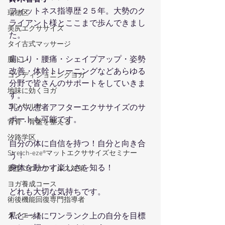
フィットネス指導歴２５年。大勢のク
瑞穂区
ライアント様とここまで歩んできまし
美尻エクササイズ
た。
タイ古式マッサージ
肩こり・腰痛・シェイプアップ・姿勢
脳トレ
改善・体幹トレーニングなどあらゆる
コンディショニングヨガ
分野で皆さんのサポートをしていきま
地味に効くヨガ
す。
コンサルサ
乳がん患者アフターエクササイズのサ
ポートも可能です。
背骨・骨盤を整える
汐路学区
自分の体に自信を持つ！自分と向き合
Stretch-eze®マットエクササイズセミナー
う！
身体を動かす楽しさを知る！
新型コロナウイルス対策
ヨガ養成コース
どれも大切な気持ちです。
術後機能回復専門指導者
私と一緒にワンランク上の自分を目標
ダイエット