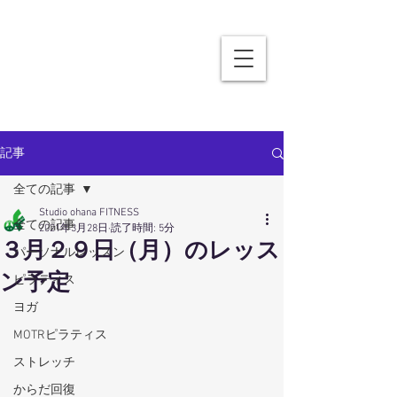
記事
全ての記事
Studio ohana FITNESS
全ての記事
2021年3月28日
読了時間: 5分
３月２９日（月）のレッス
パーソナルレッスン
ン予定
ピラティス
ヨガ
MOTRピラティス
ストレッチ
からだ回復