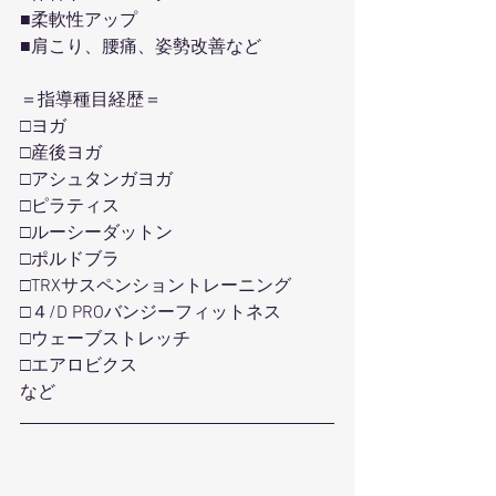
■柔軟性アップ
■肩こり、腰痛、姿勢改善など
＝指導種目経歴＝
□ヨガ
□産後ヨガ
□アシュタンガヨガ
□ピラティス
□ルーシーダットン
□ポルドブラ
□TRXサスペンショントレーニング
□４/D PROバンジーフィットネス
□ウェーブストレッチ
□エアロビクス
など