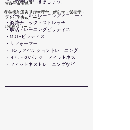
にして輝いていきましょう。
名古屋市瑞穂区
術後機能回復基礎生理学・解剖学・栄養学・
～パーソナルトレーニングメニュー～
ファシア養成コース
・姿勢チェック・ストレッチ
APF養成コース
・脳活トレーニングピラティス
・MOTRピラティス
・リフォーマー
・TRXサスペンショントレーニング
・４/D PROバンジーフィットネス
・フィットネストレーニングなど