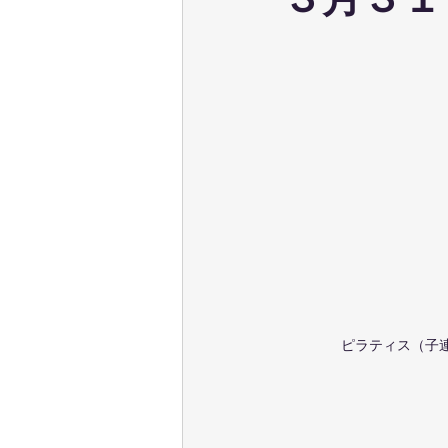
３月３１
ウェーブストレッチ
足育
テクニカル養成コース
パーソ
ポールウォーキング
ピラティ
ピラティス（子連