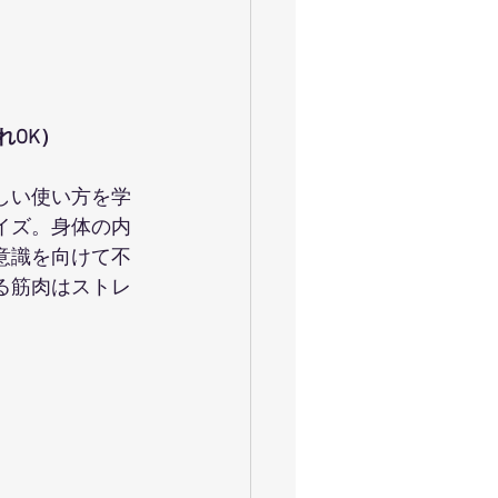
ャイロキネシス
令和
お花見満開
大運動会
れOK）
しい使い方を学
イズ。身体の内
意識を向けて不
る筋肉はストレ