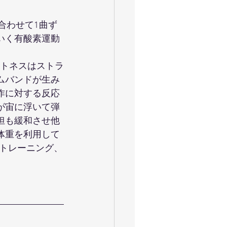
に合わせて1曲ず
いく有酸素運動
ットネスはストラ
ムバンドが生み
作に対する反応
が宙に浮いて弾
担も緩和させ他
体重を利用して
トレーニング、