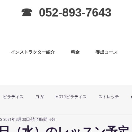
☎ 052-893-7643
インストラクター紹介
料金
養成コース
ピラティス
ヨガ
MOTRピラティス
ストレッチ
SS
2021年3月30日
読了時間: 4分
グラ
ピラティス（子連OK）
筋力アップ
日曜祝祭日は