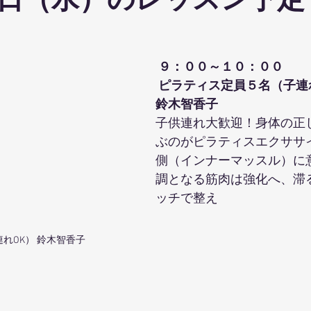
日（水）のレッスン予定
ohanaStyleDiet
TRX
４DPROバンジーフィットネス
ジ
９：００～１０：００
ナルストレッチ
解剖学セミナー
スポーツウェアSALE
 ピラティス定員５名（子連
鈴木智香子 
子供連れ大歓迎！身体の正
ス養成コース
講演会
ダンス
オリジナルパーカー
ぶのがピラティスエクササ
側（インナーマッスル）に
調となる筋肉は強化へ、滞
ッチで整え
れOK） 鈴木智香子 