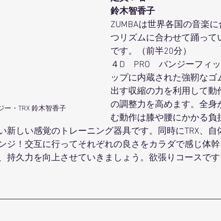
鈴木智香子
ZUMBAは世界各国の音楽
つリズムに合わせて踊って
です。（前半20分）
４D　PRO　バンジーフィ
ップに内蔵された強靭なゴ
出す収縮の力を利用して動
の調整力を高めます。全身
ンジー・TRX 鈴木智香子
む動作は膝や腰にかかる負
い新しい感覚のトレーニング器具です。同時にTRX、自
ンジ！交互に行ってそれぞれの良さをカラダで感じ体幹
、持久力を向上させていきましょう。欲張りコースです