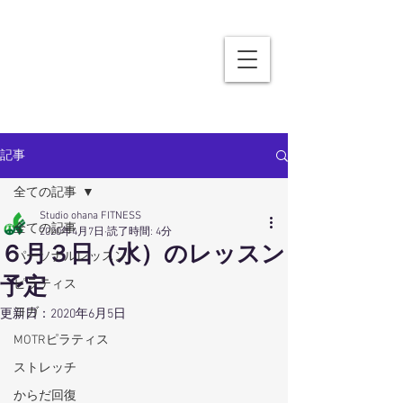
記事
全ての記事
Studio ohana FITNESS
全ての記事
2020年4月7日
読了時間: 4分
６月３日（水）のレッスン
パーソナルレッスン
予定
ピラティス
ヨガ
更新日：
2020年6月5日
MOTRピラティス
ストレッチ
からだ回復