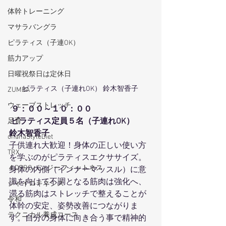
体幹トレーニング
マサラバングラ
ピラティス（子連OK）
筋力アップ
日曜祝祭日は定休日
ピラティス（子連れOK） 鈴木智香子 
ZUMBA
ウェーブストレッチ
９：００～１０：００
 ピラティス定員５名（子連れOK）
足育
鈴木智香子 
ohanaStyleDiet
子供連れ大歓迎！身体の正しい使い方
TRX
を学ぶのがピラティスエクササイズ。
４DPROバンジーフィットネス
身体の内側（インナーマッスル）に意
識を向けて不調となる筋肉は強化へ、
ジャイロキネシス
滞る筋肉はストレッチで整えることが
令和
体幹の安定、姿勢改善につながりま
テクニカル養成コース
す。自分の身体に向き合う事で精神的