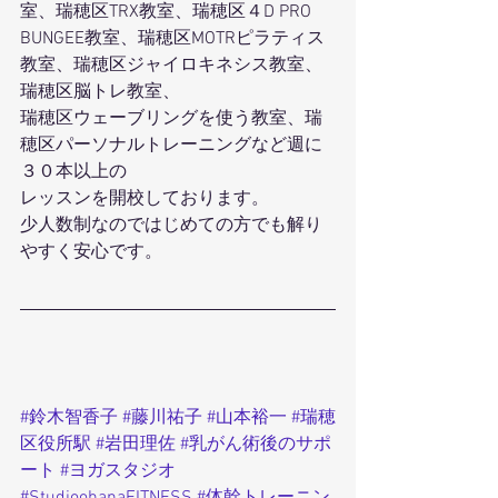
室、瑞穂区TRX教室、瑞穂区４D PRO 
BUNGEE教室、瑞穂区MOTRピラティス
教室、瑞穂区ジャイロキネシス教室、
瑞穂区脳トレ教室、
瑞穂区ウェーブリングを使う教室、瑞
穂区パーソナルトレーニングなど週に
３０本以上の
レッスンを開校しております。
少人数制なのではじめての方でも解り
やすく安心です。
#鈴木智香子
#藤川祐子
#山本裕一
#瑞穂
区役所駅
#岩田理佐
#乳がん術後のサポ
ート
#ヨガスタジオ
#StudioohanaFITNESS
#体幹トレーニン