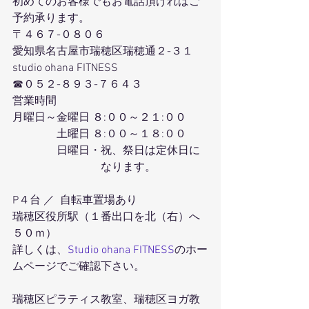
初めてのお客様でもお電話頂ければご
予約承ります。
〒４６７-０８０６
愛知県名古屋市瑞穂区瑞穂通２-３１
studio ohana FITNESS
☎０５２-８９３-７６４３
営業時間
月曜日～金曜日 ８:００～２１:００
　　　　土曜日 ８:００～１８:００
　　　　日曜日・祝、祭日は定休日に
　　　　　　　　なります。
P４台 ／  自転車置場あり
瑞穂区役所駅（１番出口を北（右）へ
５０ｍ）
詳しくは、
Studio ohana FITNESS
のホー
ムページでご確認下さい。
瑞穂区ピラティス教室、瑞穂区ヨガ教