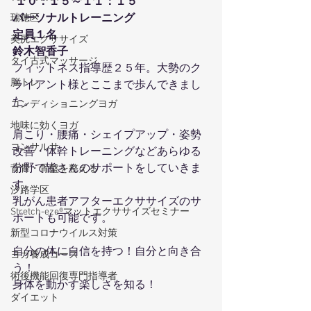
１０：１５～１１：１５
パーソナルトレーニング
瑞穂区
定員１名
美尻エクササイズ
鈴木智香子
タイ古式マッサージ
フィットネス指導歴２５年。大勢のク
脳トレ
ライアント様とここまで歩んできまし
た。
コンディショニングヨガ
地味に効くヨガ
肩こり・腰痛・シェイプアップ・姿勢
コンサルサ
改善・体幹トレーニングなどあらゆる
分野で皆さんのサポートをしていきま
背骨・骨盤を整える
す。
汐路学区
乳がん患者アフターエクササイズのサ
Stretch-eze®マットエクササイズセミナー
ポートも可能です。
新型コロナウイルス対策
自分の体に自信を持つ！自分と向き合
ヨガ養成コース
う！
術後機能回復専門指導者
身体を動かす楽しさを知る！
ダイエット