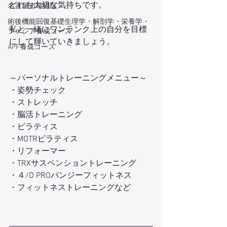
どれも大切な気持ちです。
名古屋市瑞穂区
術後機能回復基礎生理学・解剖学・栄養学・
私と一緒にワンランク上の自分を目標
ファシア養成コース
にして輝いていきましょう。
APF養成コース
～パーソナルトレーニングメニュー～ 
・姿勢チェック
・ストレッチ 
・脳活トレーニング
・ピラティス 
・MOTRピラティス 
・リフォーマー 
・TRXサスペンショントレーニング
・４/D PROバンジーフィットネス 
・フィットネストレーニングなど