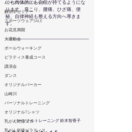
にも肉体的にも自信が持てるようにな
パーソナルストレッチ
ります。肩こり、腰痛、ひざ痛、便
解剖学セミナー
秘、自律神経も整える方向へ導きま
スポーツウェアSALE
す。
お花見満開
大運動会
ポールウォーキング
ピラティス養成コース
講演会
ダンス
オリジナルパーカー
山崎川
パーソナルトレーニング
オリジナルTシャツ
パーソナルトレーニング 鈴木智香子
乳がん術後ヨガ
乳がん術後ピラティス