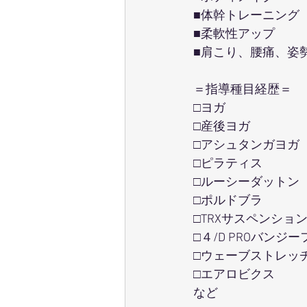
■体幹トレーニング
■柔軟性アップ
■肩こり、腰痛、姿
＝指導種目経歴＝
□ヨガ
□産後ヨガ
□アシュタンガヨガ
□ピラティス
□ルーシーダットン
□ポルドブラ
□TRXサスペンショ
□４/D PROバンジ
□ウェーブストレッ
□エアロビクス
など