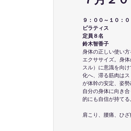
７月２０
ウェーブストレッチ
足育
９：００～１０：０
ピラティス
テクニカル養成コース
パーソ
定員８名
鈴木智香子
身体の正しい使い方
ポールウォーキング
ピラティ
エクササイズ。身体
スル）に意識を向け
化へ、滞る筋肉はス
が体幹の安定、姿勢
自分の身体に向き合
的にも自信が持てる
肩こり、腰痛、ひざ