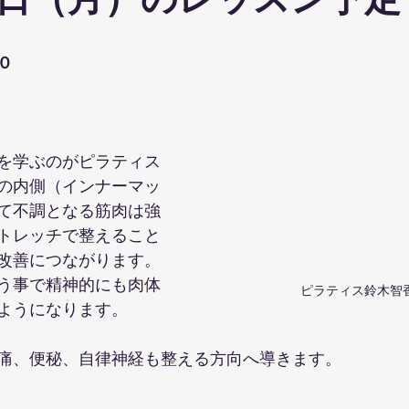
日（月）のレッスン予定
ohanaStyleDiet
TRX
４DPROバンジーフィットネス
ジ
０
ナルストレッチ
解剖学セミナー
スポーツウェアSALE
を学ぶのがピラティス
ス養成コース
講演会
ダンス
オリジナルパーカー
の内側（インナーマッ
て不調となる筋肉は強
トレッチで整えること
改善につながります。
う事で精神的にも肉体
ピラティス鈴木智
ようになります。
痛、便秘、自律神経も整える方向へ導きます。