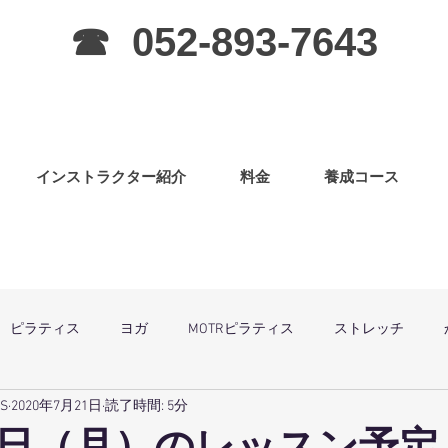
☎ 052-893-7643
インストラクター紹介
料金
養成コース
ピラティス
ヨガ
MOTRピラティス
ストレッチ
SS
2020年7月21日
読了時間: 5分
グラ
ピラティス（子連OK）
筋力アップ
日曜祝祭日は