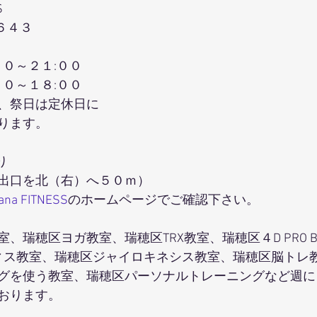
S
６４３
００～２１:００
００～１８:００
、祭日は定休日に
ります。
り
出口を北（右）へ５０ｍ）
hana FITNESS
のホームページでご確認下さい。
、瑞穂区ヨガ教室、瑞穂区TRX教室、瑞穂区４D PRO B
ティス教室、瑞穂区ジャイロキネシス教室、瑞穂区脳トレ
グを使う教室、瑞穂区パーソナルトレーニングなど週に
おります。