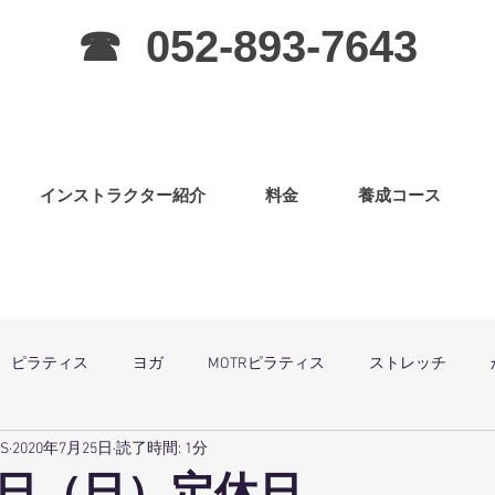
☎ 052-893-7643
インストラクター紹介
料金
養成コース
ピラティス
ヨガ
MOTRピラティス
ストレッチ
SS
2020年7月25日
読了時間: 1分
グラ
ピラティス（子連OK）
筋力アップ
日曜祝祭日は