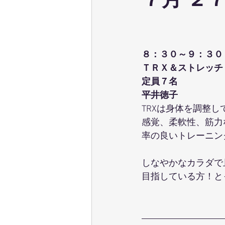
７月 ２
ウェーブストレッチ
足育
８：３０～９：３０
テクニカル養成コース
パーソ
ＴＲＸ＆ストレッチ
定員７名
平井徳子
ポールウォーキング
ピラティ
TRXは身体を調整
感覚、柔軟性、筋力
率の良いトレーニン
しなやかなカラダで
目指している方！と