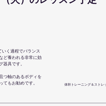
７（火）のレッスン予定
ohanaStyleDiet
TRX
４DPROバンジーフィットネス
ジ
ナルストレッチ
解剖学セミナー
スポーツウェアSALE
ス養成コース
講演会
ダンス
オリジナルパーカー
していく過程でバランス
など養われる非常に効
グ器具です。
且つ軸のあるボディを
ってもお勧めです。
体幹トレーニング＆ストレッ