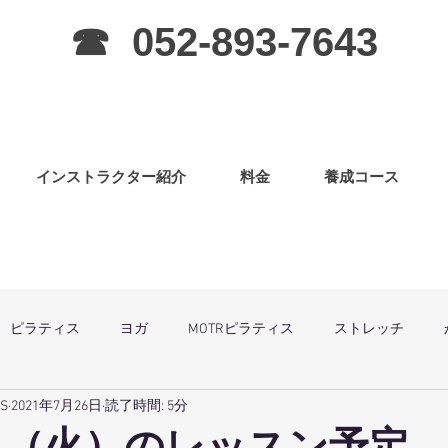
☎ 052-893-7643
インストラクター紹介
料金
養成コース
ピラティス
ヨガ
MOTRピラティス
ストレッチ
SS
2021年7月26日
読了時間: 5分
グラ
ピラティス（子連OK）
筋力アップ
日曜祝祭日は