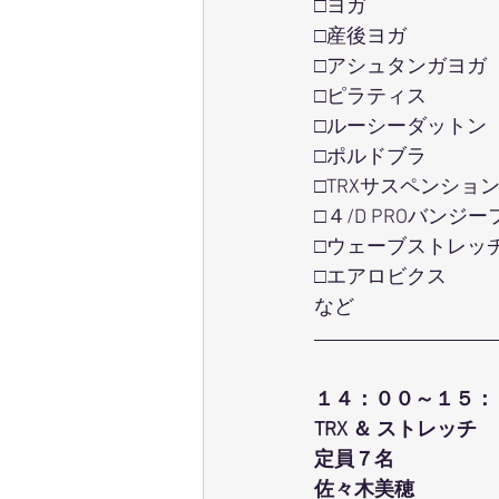
□ヨガ
□産後ヨガ
□アシュタンガヨガ
□ピラティス
□ルーシーダットン
□ポルドブラ
□TRXサスペンショ
□４/D PROバンジ
□ウェーブストレッ
□エアロビクス
など
１４：００～１５：
TRX ＆ ストレッチ
定員７名
佐々木美穂