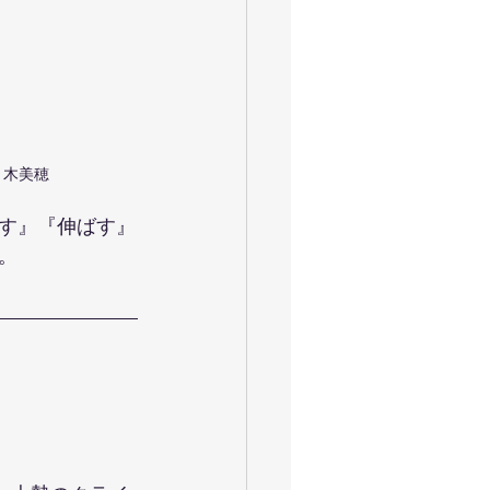
佐々木美穂
す』『伸ばす』
。