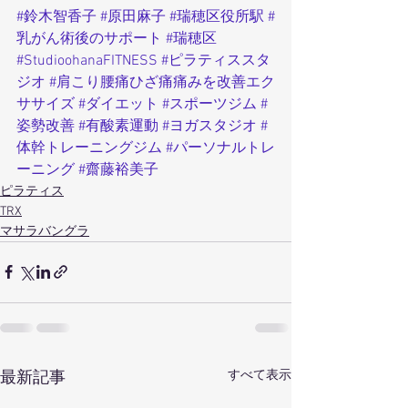
#鈴木智香子
#原田麻子
#瑞穂区役所駅
#
乳がん術後のサポート
#瑞穂区
#StudioohanaFITNESS
#ピラティススタ
ジオ
#肩こり腰痛ひざ痛痛みを改善エク
ササイズ
#ダイエット
#スポーツジム
#
姿勢改善
#有酸素運動
#ヨガスタジオ
#
体幹トレーニングジム
#パーソナルトレ
ーニング
#齋藤裕美子
ピラティス
TRX
マサラバングラ
すべて表示
最新記事