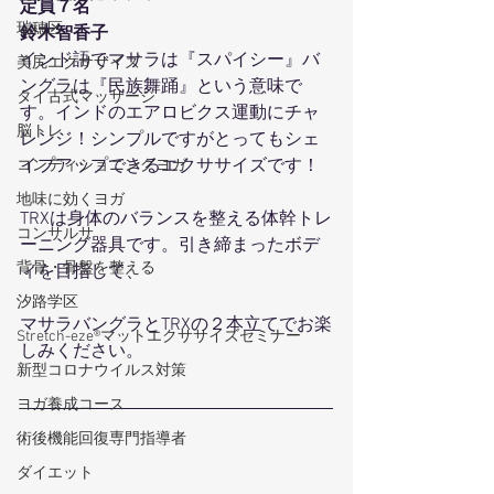
定員７名
瑞穂区
鈴木智香子
インド語でマサラは『スパイシー』バ
美尻エクササイズ
ングラは『民族舞踊』という意味で
タイ古式マッサージ
す。インドのエアロビクス運動にチャ
脳トレ
レンジ！シンプルですがとってもシェ
イプアップできるエクササイズです！
コンディショニングヨガ
地味に効くヨガ
TRXは身体のバランスを整える体幹トレ
コンサルサ
ーニング器具です。引き締まったボデ
背骨・骨盤を整える
ィを目指して、
汐路学区
マサラバングラとTRXの２本立てでお楽
Stretch-eze®マットエクササイズセミナー
しみください。
新型コロナウイルス対策
ヨガ養成コース
術後機能回復専門指導者
ダイエット