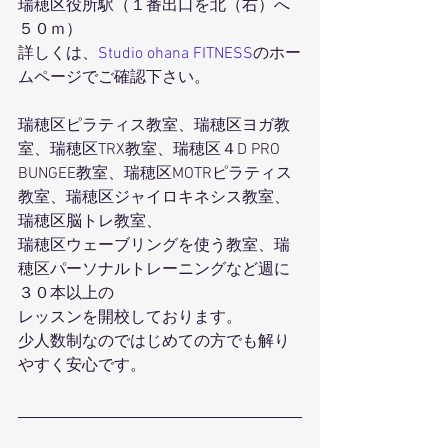
瑞穂区役所駅（１番出口を北（右）へ
５０ｍ）
詳しくは、
Studio ohana FITNESS
のホー
ムページでご確認下さい。
瑞穂区ピラティス教室、瑞穂区ヨガ教
室、瑞穂区TRX教室、瑞穂区４D PRO 
BUNGEE教室、瑞穂区MOTRピラティス
教室、瑞穂区ジャイロキネシス教室、
瑞穂区脳トレ教室、
瑞穂区ウェーブリングを使う教室、瑞
穂区パーソナルトレーニングなど週に
３０本以上の
レッスンを開校しております。
少人数制なのではじめての方でも解り
やすく安心です。