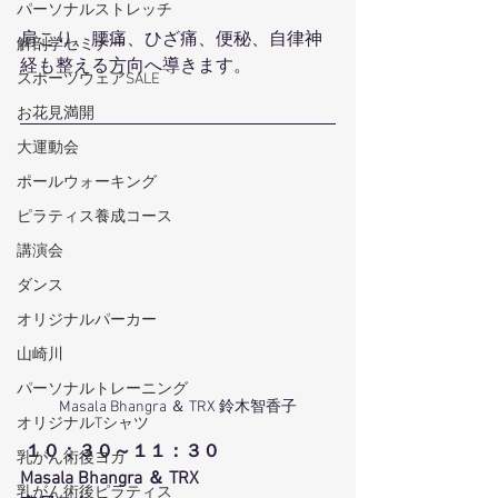
パーソナルストレッチ
肩こり、腰痛、ひざ痛、便秘、自律神
解剖学セミナー
経も整える方向へ導きます。
スポーツウェアSALE
お花見満開
大運動会
ポールウォーキング
ピラティス養成コース
講演会
ダンス
オリジナルパーカー
山崎川
パーソナルトレーニング
Masala Bhangra ＆ TRX 鈴木智香子
オリジナルTシャツ
１０：３０～１１：３０
乳がん術後ヨガ
Masala Bhangra ＆ TRX
乳がん術後ピラティス