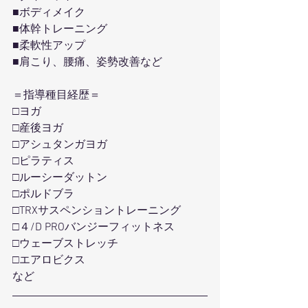
■ボディメイク
■体幹トレーニング
■柔軟性アップ
■肩こり、腰痛、姿勢改善など
＝指導種目経歴＝
□ヨガ
□産後ヨガ
□アシュタンガヨガ
□ピラティス
□ルーシーダットン
□ポルドブラ
□TRXサスペンショントレーニング
□４/D PROバンジーフィットネス
□ウェーブストレッチ
□エアロビクス
など