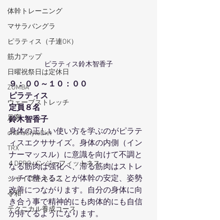
体幹トレーニング
マサラバングラ
ピラティス（子連OK）
筋力アップ
ピラティス鈴木智香子
日曜祝祭日は定休日
９：００～１０：００
ZUMBA
ピラティス
ウェーブストレッチ
定員８名
足育
鈴木智香子
身体の正しい使い方を学ぶのがピラテ
ohanaStyleDiet
ィスエクササイズ。身体の内側（イン
TRX
ナーマッスル）に意識を向けて不調と
４DPROバンジーフィットネス
なる筋肉は強化へ、滞る筋肉はストレ
ッチで整えることが体幹の安定、姿勢
ジャイロキネシス
改善につながります。自分の身体に向
令和
き合う事で精神的にも肉体的にも自信
テクニカル養成コース
が持てるようになります。