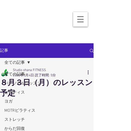
記事
全ての記事
Studio ohana FITNESS
全ての記事
2020年8月4日
読了時間: 5分
８月３日（月）のレッスン
パーソナルレッスン
予定
ピラティス
ヨガ
MOTRピラティス
ストレッチ
からだ回復