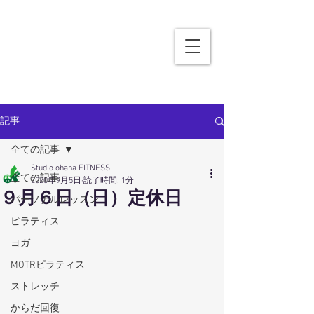
記事
全ての記事
Studio ohana FITNESS
全ての記事
2020年9月5日
読了時間: 1分
９月６日（日）定休日
パーソナルレッスン
ピラティス
ヨガ
MOTRピラティス
ストレッチ
からだ回復