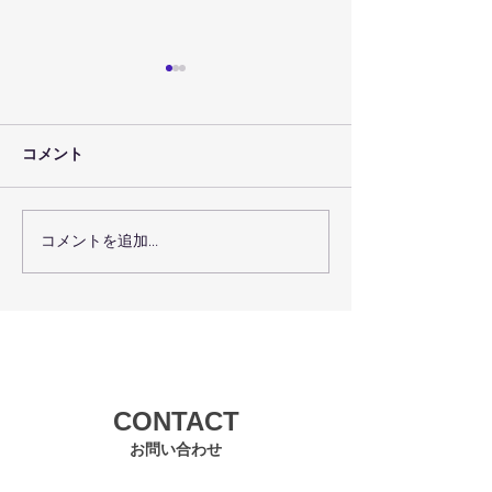
コメント
コメントを追加…
７月３０日（金）のレッ
７月２９日（木
スン予定
スン予定
CONTACT
お問い合わせ