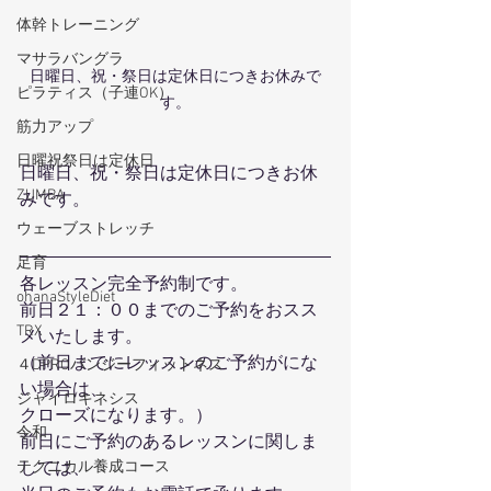
体幹トレーニング
マサラバングラ
日曜日、祝・祭日は定休日につきお休みで
ピラティス（子連OK）
す。
筋力アップ
日曜祝祭日は定休日
日曜日、祝・祭日は定休日につきお休
ZUMBA
みです。
ウェーブストレッチ
足育
各レッスン完全予約制です。
ohanaStyleDiet
前日２１：００までのご予約をおスス
TRX
メいたします。
（前日までにレッスンのご予約がにな
４DPROバンジーフィットネス
い場合は、
ジャイロキネシス
クローズになります。）
令和
前日にご予約のあるレッスンに関しま
しては、
テクニカル養成コース