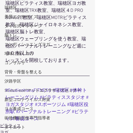
瑞穂区ピラティス教室、瑞穂区ヨガ教
瑞穂区
室、瑞穂区TRX教室、瑞穂区４D PRO 
美尻エクササイズ
BUNGEE教室、瑞穂区MOTRピラティス
教室、瑞穂区ジャイロキネシス教室、
タイ古式マッサージ
瑞穂区脳トレ教室、
脳トレ
瑞穂区ウェーブリングを使う教室、瑞
コンディショニングヨガ
穂区パーソナルトレーニングなど週に
３０本以上の
地味に効くヨガ
レッスンを開校しております。
コンサルサ
背骨・骨盤を整える
汐路学区
#StudioohanaFITNESS
#瑞穂区
#体幹ト
Stretch-eze®マットエクササイズセミナー
レーニングジム
#ピラティススタジオ
#
新型コロナウイルス対策
ヨガスタジオ
#スポーツジム
#瑞穂区役
ヨガ養成コース
所駅
#パーソナルトレーニング
#ピラテ
術後機能回復専門指導者
ィス養成コース
ピラティス
ダイエット
ヨガ