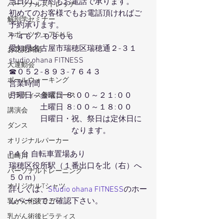
当日のご予約もお電話で承ります。
パーソナルストレッチ
初めてのお客様でもお電話頂ければご
解剖学セミナー
予約承ります。
スポーツウェアSALE
〒４６７-０８０６
愛知県名古屋市瑞穂区瑞穂通２-３１
お花見満開
studio ohana FITNESS
大運動会
☎０５２-８９３-７６４３
ポールウォーキング
営業時間
月曜日～金曜日 ８:００～２１:００
ピラティス養成コース
　　　　土曜日 ８:００～１８:００
講演会
　　　　日曜日・祝、祭日は定休日に
ダンス
　　　　　　　　なります。
オリジナルパーカー
P４台 自転車置場あり
山崎川
瑞穂区役所駅（１番出口を北（右）へ
パーソナルトレーニング
５０ｍ）
オリジナルTシャツ
詳しくは、
Studio ohana FITNESS
のホー
ムページでご確認下さい。
乳がん術後ヨガ
乳がん術後ピラティス