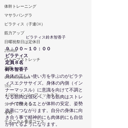
体幹トレーニング
マサラバングラ
ピラティス（子連OK）
筋力アップ
ピラティス鈴木智香子
日曜祝祭日は定休日
９：００～１０：００
ZUMBA
ピラティス
ウェーブストレッチ
定員８名
足育
鈴木智香子
身体の正しい使い方を学ぶのがピラテ
ohanaStyleDiet
ィスエクササイズ。身体の内側（イン
TRX
ナーマッスル）に意識を向けて不調と
４DPROバンジーフィットネス
なる筋肉は強化へ、滞る筋肉はストレ
ッチで整えることが体幹の安定、姿勢
ジャイロキネシス
改善につながります。自分の身体に向
令和
き合う事で精神的にも肉体的にも自信
テクニカル養成コース
が持てるようになります。