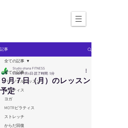
記事
全ての記事
Studio ohana FITNESS
全ての記事
2020年9月6日
読了時間: 5分
９月７日（月）のレッスン
パーソナルレッスン
予定
ピラティス
ヨガ
MOTRピラティス
ストレッチ
からだ回復