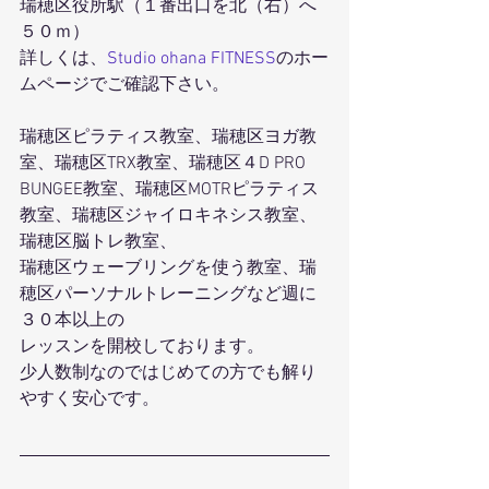
瑞穂区役所駅（１番出口を北（右）へ
５０ｍ）
詳しくは、
Studio ohana FITNESS
のホー
ムページでご確認下さい。
瑞穂区ピラティス教室、瑞穂区ヨガ教
室、瑞穂区TRX教室、瑞穂区４D PRO 
BUNGEE教室、瑞穂区MOTRピラティス
教室、瑞穂区ジャイロキネシス教室、
瑞穂区脳トレ教室、
瑞穂区ウェーブリングを使う教室、瑞
穂区パーソナルトレーニングなど週に
３０本以上の
レッスンを開校しております。
少人数制なのではじめての方でも解り
やすく安心です。