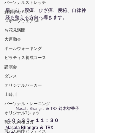
パーソナルストレッチ
肩こり、腰痛、ひざ痛、便秘、自律神
解剖学セミナー
経も整える方向へ導きます。
スポーツウェアSALE
お花見満開
大運動会
ポールウォーキング
ピラティス養成コース
講演会
ダンス
オリジナルパーカー
山崎川
パーソナルトレーニング
Masala Bhangra ＆ TRX 鈴木智香子
オリジナルTシャツ
１０：３０～１１：３０
乳がん術後ヨガ
Masala Bhangra ＆ TRX
乳がん術後ピラティス