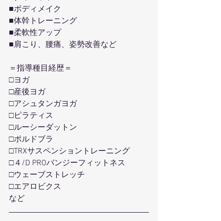
■ボディメイク
■体幹トレーニング
■柔軟性アップ
■肩こり、腰痛、姿勢改善など
＝指導種目経歴＝
□ヨガ
□産後ヨガ
□アシュタンガヨガ
□ピラティス
□ルーシーダットン
□ポルドブラ
□TRXサスペンショントレーニング
□４/D PROバンジーフィットネス
□ウェーブストレッチ
□エアロビクス
など