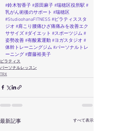
#鈴木智香子
#原田麻子
#瑞穂区役所駅
#
乳がん術後のサポート
#瑞穂区
#StudioohanaFITNESS
#ピラティススタ
ジオ
#肩こり腰痛ひざ痛痛みを改善エク
ササイズ
#ダイエット
#スポーツジム
#
姿勢改善
#有酸素運動
#ヨガスタジオ
#
体幹トレーニングジム
#パーソナルトレ
ーニング
#齋藤裕美子
ピラティス
パーソナルレッスン
TRX
すべて表示
最新記事