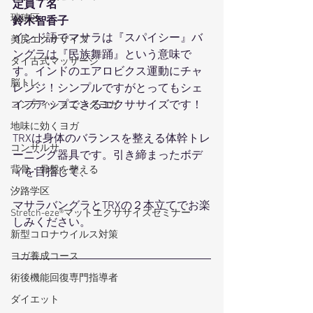
定員７名
瑞穂区
鈴木智香子
インド語でマサラは『スパイシー』バ
美尻エクササイズ
ングラは『民族舞踊』という意味で
タイ古式マッサージ
す。インドのエアロビクス運動にチャ
脳トレ
レンジ！シンプルですがとってもシェ
イプアップできるエクササイズです！
コンディショニングヨガ
地味に効くヨガ
TRXは身体のバランスを整える体幹トレ
コンサルサ
ーニング器具です。引き締まったボデ
背骨・骨盤を整える
ィを目指して、
汐路学区
マサラバングラとTRXの２本立てでお楽
Stretch-eze®マットエクササイズセミナー
しみください。
新型コロナウイルス対策
ヨガ養成コース
術後機能回復専門指導者
ダイエット