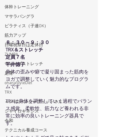
体幹トレーニング
マサラバングラ
ピラティス（子連OK）
筋力アップ
８：３０～９：３０
日曜祝祭日は定休日
TRX＆ストレッチ
ZUMBA
定員７名
ウェーブストレッチ
平井徳子
身体の歪みや癖で凝り固まった筋肉を
足育
ヨガで調整していく魅力的なプログラ
ohanaStyleDiet
ムです。
TRX
TRXは身体を調整していく過程でバラン
４DPROバンジーフィットネス
ス感覚、柔軟性、筋力など養われる非
ジャイロキネシス
常に効率の良いトレーニング器具で
令和
す。
テクニカル養成コース