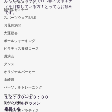
しなやかなカラダで且つ軸のあるボデ
パーソナルストレッチ
ィを目指している方！とってもお勧め
解剖学セミナー
です。
スポーツウェアSALE
お花見満開
大運動会
ポールウォーキング
ピラティス養成コース
講演会
ダンス
オリジナルパーカー
山崎川
パーソナルトレーニング
オリジナルTシャツ
１２：３０～１３：３０
乳がん術後ヨガ
パーソナルレッスン
定員１名
乳がん術後ピラティス