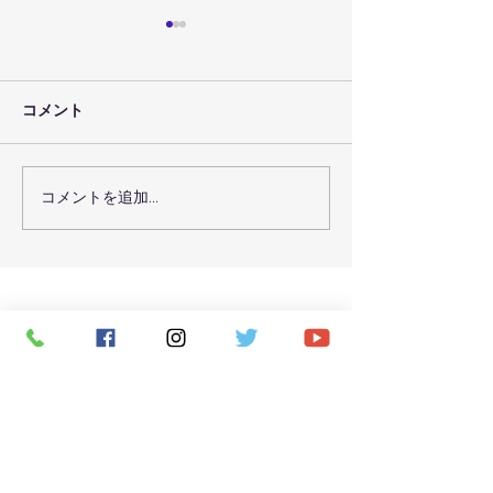
コメント
コメントを追加…
７月３０日（金）のレッ
７月２９日（木
スン予定
スン予定
CONTACT
お問い合わせ
お名前（必須）