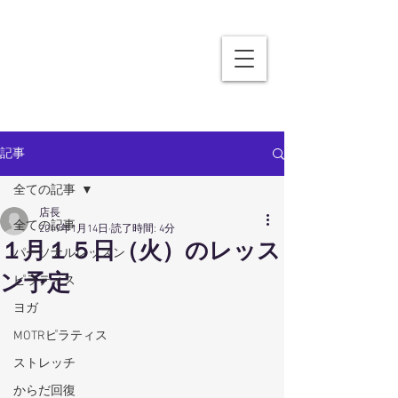
記事
全ての記事
店長
全ての記事
2019年1月14日
読了時間: 4分
１月１５日（火）のレッス
パーソナルレッスン
ン予定
ピラティス
ヨガ
MOTRピラティス
ストレッチ
からだ回復