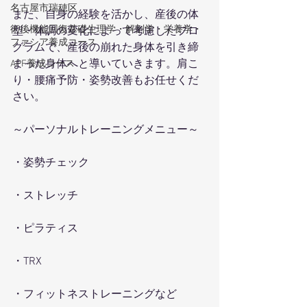
名古屋市瑞穂区
また、自身の経験を活かし、産後の体
術後機能回復基礎生理学・解剖学・栄養学・
型・体調の変化によって考慮したプロ
ファシア養成コース
グラムで、産後の崩れた身体を引き締
まった身体へと導いていきます。肩こ
APF養成コース
り・腰痛予防・姿勢改善もお任せくだ
さい。
～パーソナルトレーニングメニュー～
・姿勢チェック
・ストレッチ
・ピラティス
・TRX
・フィットネストレーニングなど