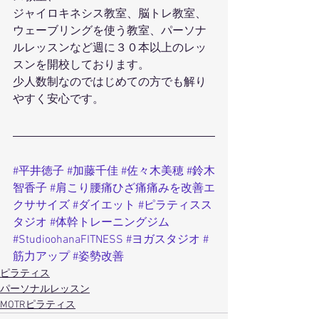
ジャイロキネシス教室、脳トレ教室、
ウェーブリングを使う教室、パーソナ
ルレッスンなど週に３０本以上のレッ
スンを開校しております。
少人数制なのではじめての方でも解り
やすく安心です。
#平井徳子
#加藤千佳
#佐々木美穂
#鈴木
智香子
#肩こり腰痛ひざ痛痛みを改善エ
クササイズ
#ダイエット
#ピラティスス
タジオ
#体幹トレーニングジム
#StudioohanaFITNESS
#ヨガスタジオ
#
筋力アップ
#姿勢改善
ピラティス
パーソナルレッスン
MOTRピラティス