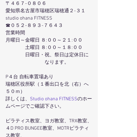
〒４６７-０８０６
愛知県名古屋市瑞穂区瑞穂通２-３１
studio ohana FITNESS
☎０５２-８９３-７６４３
営業時間
月曜日～金曜日 ８:００～２１:００
　　　　土曜日 ８:００～１８:００
　　　　日曜日・祝、祭日は定休日に
　　　　　　　　なります。
P４台 自転車置場あり
瑞穂区役所駅（１番出口を北（右）へ
５０ｍ）
詳しくは、
Studio ohana FITNESS
のホー
ムページでご確認下さい。
ピラティス教室、ヨガ教室、TRX教室、
４D PRO BUNGEE教室、MOTRピラティ
ス教室、