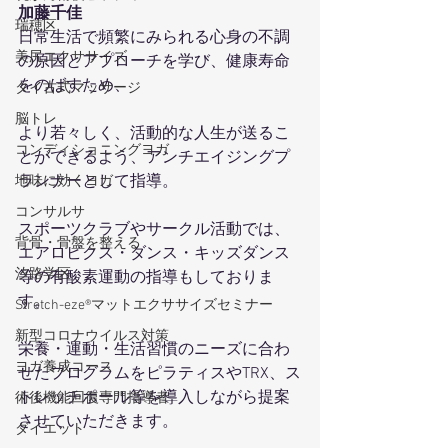
加藤千佳
瑞穂区
日常生活で頻繁にみられる心身の不調
美尻エクササイズ
の原因とアプローチを学び、健康寿命
をのばすため、
タイ古式マッサージ
脳トレ
より若々しく、活動的な人生が送るこ
コンディショニングヨガ
とができるよう、アンチエイジングプ
ランナーとして指導。
地味に効くヨガ
コンサルサ
スポーツクラブやサークル活動では、
背骨・骨盤を整える
エアロビクス・ダンス・キッズダンス
汐路学区
等の有酸素運動の指導もしておりま
す。
Stretch-eze®マットエクササイズセミナー
新型コロナウイルス対策
栄養・運動・生活習慣のニーズに合わ
ヨガ養成コース
せたプログラムをピラティスやTRX、ス
トレッチポール等を導入しながら提案
術後機能回復専門指導者
させていただきます。
ダイエット