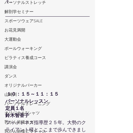
す。
パーソナルストレッチ
解剖学セミナー
スポーツウェアSALE
お花見満開
大運動会
ポールウォーキング
ピラティス養成コース
講演会
ダンス
オリジナルパーカー
１０：１５～１１：１５
山崎川
パーソナルレッスン
パーソナルトレーニング
定員１名
オリジナルTシャツ
鈴木智香子
乳がん術後ヨガ
フィットネス指導歴２５年。大勢のク
ライアント様とここまで歩んできまし
乳がん術後ピラティス