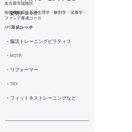
名古屋市瑞穂区
術後機能回復基礎生理学・解剖学・栄養学・
・姿勢チェック
ファシア養成コース
・ストレッチ
APF養成コース
・脳活トレーニングピラティス
・MOTR
・リフォーマー
・TRX
・フィットネストレーニングなど