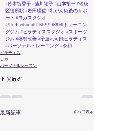
#鈴木智香子
#藤川祐子
#山本裕一
#瑞穂
区役所駅
#岩田理佐
#乳がん術後のサポ
ート
#ヨガスタジオ
#StudioohanaFITNESS
#体幹トレーニン
グジム
#ピラティススタジオ
#スポーツ
ジム
#姿勢改善
#子連れ可能ピラティス
#パーソナルトレーニング
#令和
ピラティス
ヨガ
パーソナルレッスン
すべて表示
最新記事