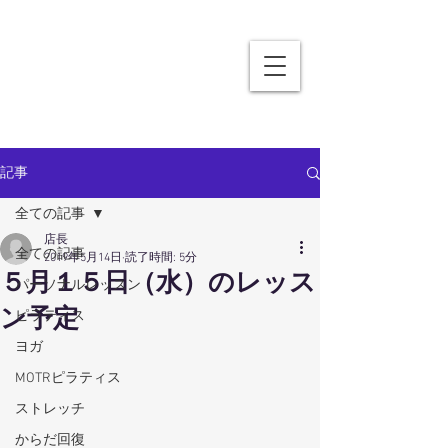
記事
全ての記事
店長
全ての記事
2019年5月14日
読了時間: 5分
５月１５日（水）のレッス
パーソナルレッスン
ン予定
ピラティス
ヨガ
MOTRピラティス
ストレッチ
からだ回復