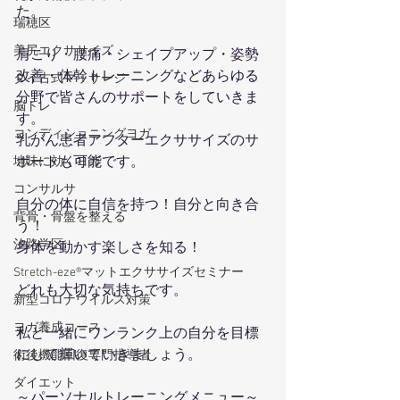
た。
瑞穂区
美尻エクササイズ
肩こり・腰痛・シェイプアップ・姿勢
改善・体幹トレーニングなどあらゆる
タイ古式マッサージ
分野で皆さんのサポートをしていきま
脳トレ
す。
コンディショニングヨガ
乳がん患者アフターエクササイズのサ
ポートも可能です。
地味に効くヨガ
コンサルサ
自分の体に自信を持つ！自分と向き合
背骨・骨盤を整える
う！
汐路学区
身体を動かす楽しさを知る！
Stretch-eze®マットエクササイズセミナー
どれも大切な気持ちです。
新型コロナウイルス対策
ヨガ養成コース
私と一緒にワンランク上の自分を目標
にして輝いていきましょう。
術後機能回復専門指導者
ダイエット
～パーソナルトレーニングメニュー～