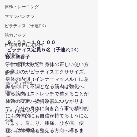
体幹トレーニング
マサラバングラ
ピラティス（子連OK）
筋力アップ
９：００～１０：００
日曜祝祭日は定休日
 ピラティス定員５名（子連れOK）
ZUMBA
鈴木智香子
ウェーブストレッチ
子供連れ大歓迎！身体の正しい使い方
を学ぶのがピラティスエクササイズ。
足育
身体の内側（インナーマッスル）に意
ohanaStyleDiet
識を向けて不調となる筋肉は強化へ、
TRX
滞る筋肉はストレッチで整えることが
体幹の安定、姿勢改善につながりま
４DPROバンジーフィットネス
す。自分の身体に向き合う事で精神的
ジャイロキネシス
にも肉体的にも自信が持てるようにな
令和
ります。肩こり、腰痛、ひざ痛、便
テクニカル養成コース
秘、自律神経も整える方向へ導きま