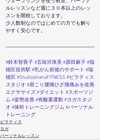
ウェーブリングを使う教室、パーソナ
ルレッスンなど週に３０本以上のレッ
スンを開校しております。
少人数制なのではじめての方でも解り
やすく安心です。
#鈴木智香子
#五味沢珠美
#原田麻子
#瑞
穂区役所駅
#乳がん術後のサポート
#瑞
穂区
#StudioohanaFITNESS
#ピラティス
スタジオ
#肩こり腰痛ひざ痛痛みを改善
エクササイズ
#ダイエット
#スポーツジ
ム
#姿勢改善
#有酸素運動
#ヨガスタジ
オ
#体幹トレーニングジム
#パーソナル
トレーニング
ピラティス
ヨガ
パーソナルレッスン