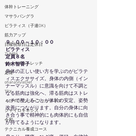
体幹トレーニング
マサラバングラ
ピラティス（子連OK）
筋力アップ
９：００～１０：００
日曜祝祭日は定休日
ピラティス
ZUMBA
定員８名
ウェーブストレッチ
鈴木智香子
身体の正しい使い方を学ぶのがピラテ
足育
ィスエクササイズ。身体の内側（イン
ohanaStyleDiet
ナーマッスル）に意識を向けて不調と
TRX
なる筋肉は強化へ、滞る筋肉はストレ
ッチで整えることが体幹の安定、姿勢
４DPROバンジーフィットネス
改善につながります。自分の身体に向
ジャイロキネシス
き合う事で精神的にも肉体的にも自信
令和
が持てるようになります。
テクニカル養成コース