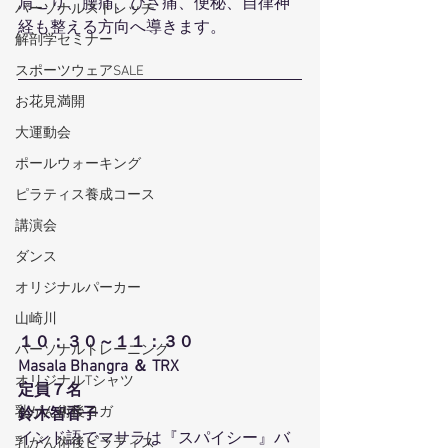
肩こり、腰痛、ひざ痛、便秘、自律神
パーソナルストレッチ
経も整える方向へ導きます。
解剖学セミナー
スポーツウェアSALE
お花見満開
大運動会
ポールウォーキング
ピラティス養成コース
講演会
ダンス
オリジナルパーカー
山崎川
１０：３０～１１：３０
パーソナルトレーニング
Masala Bhangra ＆ TRX
オリジナルTシャツ
定員７名
乳がん術後ヨガ
鈴木智香子
インド語でマサラは『スパイシー』バ
乳がん術後ピラティス