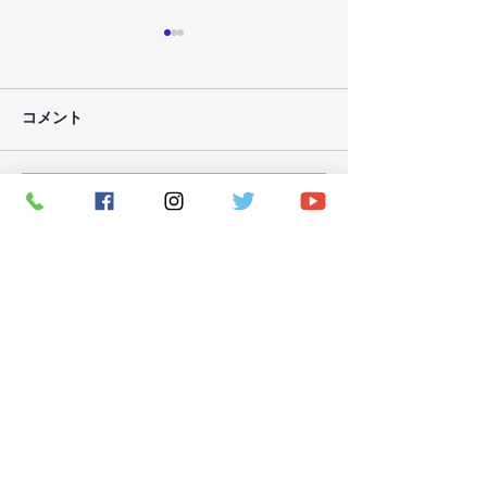
コメント
コメントを追加…
７月３０日（金）のレッ
７月２９日（木
スン予定
スン予定
CONTACT
お問い合わせ
お名前（必須）