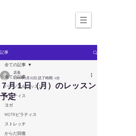
記事
全ての記事
店長
全ての記事
2019年6月30日
読了時間: 4分
７月１日（月）のレッスン
パーソナルレッスン
予定
ピラティス
ヨガ
MOTRピラティス
ストレッチ
からだ回復