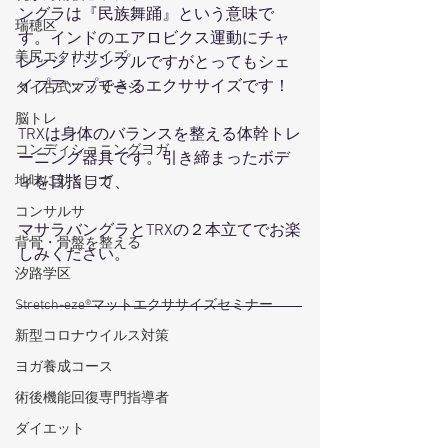
ングラは『民族舞踊』という意味で
瑞穂区
す。インドのエアロビクス運動にチャ
美尻エクササイズ
レンジ！シンプルですがとってもシェ
イプアップできるエクササイズです！
タイ古式マッサージ
脳トレ
TRXは身体のバランスを整える体幹トレ
コンディショニングヨガ
ーニング器具です。引き締まったボデ
ィを目指して、
地味に効くヨガ
コンサルサ
マサラバングラとTRXの２本立てでお楽
背骨・骨盤を整える
しみください。
汐路学区
Stretch-eze®マットエクササイズセミナー
新型コロナウイルス対策
ヨガ養成コース
術後機能回復専門指導者
ダイエット