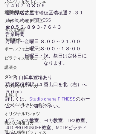
パーソナルストレッチ
〒４６７-０８０６
解剖学セミナー
愛知県名古屋市瑞穂区瑞穂通２-３１
studio ohana FITNESS
スポーツウェアSALE
☎０５２-８９３-７６４３
お花見満開
営業時間
大運動会
月曜日～金曜日 ８:００～２１:００
　　　　土曜日 ８:００～１８:００
ポールウォーキング
　　　　日曜日・祝、祭日は定休日に
ピラティス養成コース
　　　　　　　　なります。
講演会
ダンス
P４台 自転車置場あり
瑞穂区役所駅（１番出口を北（右）へ
オリジナルパーカー
５０ｍ）
山崎川
詳しくは、
Studio ohana FITNESS
のホー
パーソナルトレーニング
ムページでご確認下さい。
オリジナルTシャツ
ピラティス教室、ヨガ教室、TRX教室、
乳がん術後ヨガ
４D PRO BUNGEE教室、MOTRピラティ
乳がん術後ピラティス