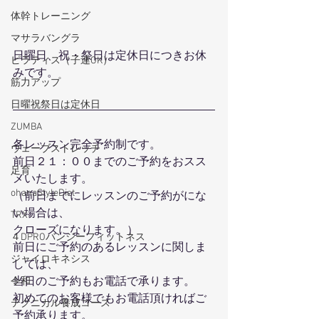
体幹トレーニング
マサラバングラ
日曜日、祝・祭日は定休日につきお休
ピラティス（子連OK）
みです。
筋力アップ
日曜祝祭日は定休日
ZUMBA
各レッスン完全予約制です。
ウェーブストレッチ
前日２１：００までのご予約をおスス
足育
メいたします。
ohanaStyleDiet
（前日までにレッスンのご予約がにな
い場合は、
TRX
クローズになります。）
４DPROバンジーフィットネス
前日にご予約のあるレッスンに関しま
ジャイロキネシス
しては、
当日のご予約もお電話で承ります。
令和
初めてのお客様でもお電話頂ければご
テクニカル養成コース
予約承ります。