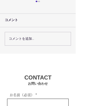
コメント
コメントを追加…
７月３０日（金）のレッ
７月２９日（木
スン予定
スン予定
CONTACT
お問い合わせ
お名前（必須）