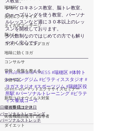
ス教室、
ジャイロキネシス教室、脳トレ教室、
瑞穂区
ウェーブリングを使う教室、パーソナ
美尻エクササイズ
ルレッスンなど週に３０本以上のレッ
タイ古式マッサージ
スンを開校しております。
脳トレ
少人数制なのではじめての方でも解り
やすく安心です。
コンディショニングヨガ
地味に効くヨガ
コンサルサ
背骨・骨盤を整える
#StudioohanaFITNESS
#瑞穂区
#体幹ト
レーニングジム
#ピラティススタジオ
#
汐路学区
ヨガスタジオ
#スポーツジム
#瑞穂区役
Stretch-eze®マットエクササイズセミナー
所駅
#パーソナルトレーニング
#ピラテ
新型コロナウイルス対策
ィス養成コース
ヨガ養成コース
日曜祝祭日は定休日
パーソナルトレーニング
術後機能回復専門指導者
パーソナルストレッチ
ダイエット